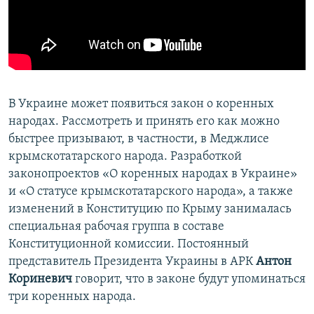
ПРИСОЕДИНЯЙТЕСЬ!
ПОБЕДИТЕЛЕЙ НЕ СУДЯТ?
КРЫМ.НЕПОКОРЕННЫЙ
ELIFBE
УКРАИНСКАЯ ПРОБЛЕМА КРЫМА
В Украине может появиться закон о коренных
Все сайты RFE/RL
народах. Рассмотреть и принять его как можно
быстрее призывают, в частности, в Меджлисе
крымскотатарского народа. Разработкой
законопроектов «О коренных народах в Украине»
и «О статусе крымскотатарского народа», а также
изменений в Конституцию по Крыму занималась
специальная рабочая группа в составе
Конституционной комиссии. Постоянный
представитель Президента Украины в АРК
Антон
Кориневич
говорит, что в законе будут упоминаться
три коренных народа.