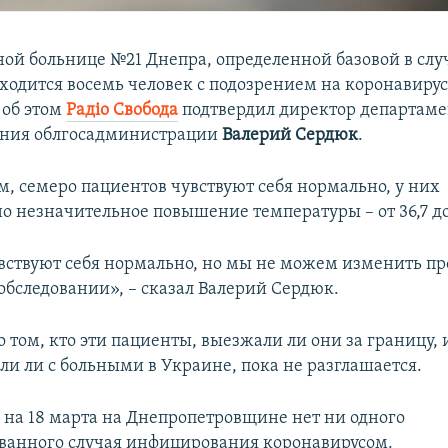
ой больнице №21 Днепра, определенной базовой в слу
ходится восемь человек с подозрением на коронавирус
об этом
Радіо Свобода
подтвердил директор департаме
ения облгосадминистрации
Валерий Сердюк
.
м, семеро пациентов чувствуют себя нормально, у них
 незначительное повышение температуры – от 36,7 до 
вствуют себя нормально, но мы не можем изменить пр
 обследовании», – сказал Валерий Сердюк.
 том, кто эти пациенты, выезжали ли они за границу, 
ли ли с больными в Украине, пока не разглашается.
 на 18 марта на Днепропетровщине нет ни одного
ванного случая инфицирования коронавирусом.