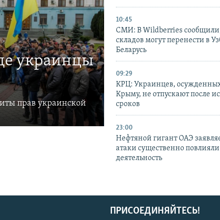
10:45
СМИ: В Wildberries сообщили,
складов могут перенести в У
Беларусь
где украинцы
09:29
КРЦ: Украинцев, осужденных
Крыму, не отпускают после и
щиты прав украинской
сроков
23:00
Нефтяной гигант ОАЭ заявляе
атаки существенно повлияли 
деятельность
ПРИСОЕДИНЯЙТЕСЬ!