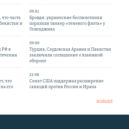
09:41
 что часть
Бровди: украинские беспилотники
збекистан и
поразили танкер «теневого флота» у
Геленджика
09:00
 РФ в
Турция, Саудовская Аравия и Пакистан
стечения
заключили соглашение о взаимной
обороне
22:08
т, что
Сенат США поддержал расширение
на его
санкций против России и Ирана
БОЛЬШЕ