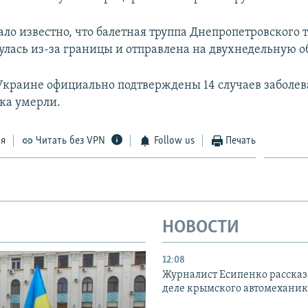
ало известно, что балетная труппа Днепропетровского 
нулась из-за границы и отправлена на двухнедельную 
 Украине официально подтверждены 14 случаев заболе
ека умерли.
ся
Читать без VPN
Follow us
Печать
НОВОСТИ
12:08
Журналист Есипенко рассказ
деле крымского автомехани