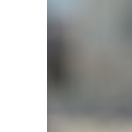
ПОБЕДИТЕЛЕЙ НЕ СУДЯТ?
КРЫМ.НЕПОКОРЕННЫЙ
ELIFBE
УКРАИНСКАЯ ПРОБЛЕМА КРЫМА