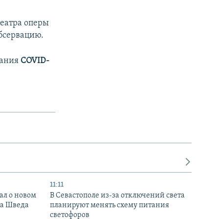
театра оперы
обсервацию.
вания
COVID-
11:11
ал о новом
В Севастополе из-за отключений света
ка Шведа
планируют менять схему питания
светофоров