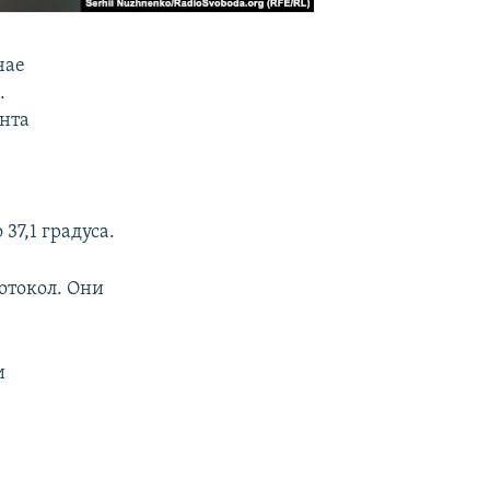
чае
.
нта
37,1 градуса.
отокол. Они
и