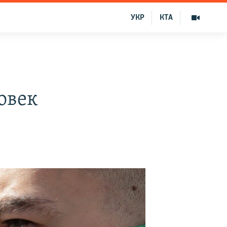
УКР
КТА
овек