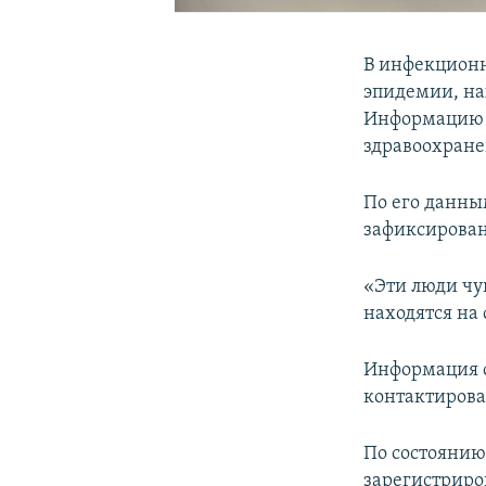
В инфекционн
эпидемии, на
Информацию 
здравоохран
По его данны
зафиксировано
«Эти люди чу
находятся на
Информация о
контактирова
По состоянию
зарегистриро