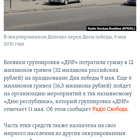
ПРИСОЕДИНЯЙТЕСЬ!
ПОБЕДИТЕЛЕЙ НЕ СУДЯТ?
КРЫМ.НЕПОКОРЕННЫЙ
ELIFBE
В оккупированном Донецке перед Днем победы, 9 мая
УКРАИНСКАЯ ПРОБЛЕМА КРЫМА
2021 года
Все сайты RFE/RL
Боевики группировки «ДНР» потратили сумму в 12
миллионов гривен (32 миллиона российских
рублей) на празднование Дня победы 9 мая. Еще 6
миллионов гривен (16,5 миллиона рублей) пойдет
на организацию мероприятий к так называемому
«Дню республики», который группировка «ДНР»
отмечает 11 мая. Об этом сообщает
Радiо Свобода
.
Часть этих средств также назначена на своз
мирного населения из других оккупированных