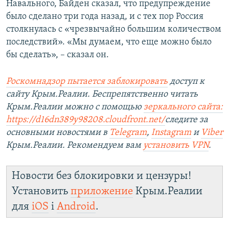
Навального, Байден сказал, что предупреждение
было сделано три года назад, и с тех пор Россия
столкнулась с «чрезвычайно большим количеством
последствий». «Мы думаем, что еще можно было
бы сделать», – сказал он.
Роскомнадзор пытается заблокировать
доступ к
сайту Крым.Реалии. Беспрепятственно читать
Крым.Реалии можно с помощью
зеркального сайта:
https://d16dn389y98208.cloudfront.net/
следите за
основными новостями в
Telegram
,
Instagram
и
Viber
Крым.Реалии. Рекомендуем вам
установить VPN
.
Новости без блокировки и цензуры!
Установить
приложение
Крым.Реалии
для
iOS
і
Android
.