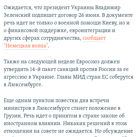
ПРИСОЕДИНЯЙТЕСЬ!
ПОБЕДИТЕЛЕЙ НЕ СУДЯТ?
Ожидается, что президент Украины Владимир
Зеленский подпишет договор 26 июня. В документе
КРЫМ.НЕПОКОРЕННЫЙ
речь идет не только о военной помощи Киеву, но и
ELIFBE
о финансовой поддержке, евроинтеграции и
других сферах сотрудничества,
сообщает
УКРАИНСКАЯ ПРОБЛЕМА КРЫМА
"Немецкая волна"
.
Все сайты RFE/RL
Также на следующей неделе Евросоюз должен
утвердить 14-й пакет санкций против России за ее
агрессию в Украине. Главы МИД стран ЕС соберутся
в Люксембурге.
Еще одним пунктом повестки дня встречи
министров в Люксембурге станет положение в
Грузии. Речь идет о принятом в стране законе об
иностранном влиянии. Никаких решений в этом
отношении на совете не ожидается. Но обсуждение