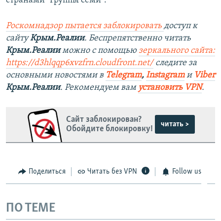
странами "Группы семи".
Роскомнадзор пытается заблокировать
доступ к
сайту
Крым.Реалии
. Беспрепятственно читать
Крым.Реалии
можно с помощью
зеркального сайта:
https://d3hlqqp6xvzfrn.cloudfront.net/
следите за
основными новостями в
Telegram
,
Instagram
и
Viber
Крым.Реалии
. Рекомендуем вам
установить VPN
.
Сайт заблокирован?
читать >
Обойдите блокировку!
Поделиться
Читать без VPN
Follow us
ПО ТЕМЕ