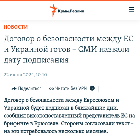
Доступность
ссылки
Вернуться
НОВОСТИ
к
НОВОСТИ
Договор о безопасности между ЕС
основному
СПЕЦПРОЕКТЫ
содержанию
и Украиной готов – СМИ назвали
ВОДА
Вернутся
ГРУЗ 200
дату подписания
к
ИСТОРИЯ
КАРТА ВОЕННЫХ ОБЪЕКТОВ КРЫМА
главной
22 июня 2024, 10:10
ЕЩЕ
11 ЛЕТ ОККУПАЦИИ КРЫМА. 11 ИСТОРИЙ СОПРОТИВЛЕНИЯ
навигации
Вернутся
Поделиться
Читать без VPN
РАДІО СВОБОДА
ИНТЕРАКТИВ
к
Договор о безопасности между Евросоюзом и
КАК ОБОЙТИ БЛОКИРОВКУ
ИНФОГРАФИКА
поиску
Украиной будет подписан в ближайшие дни,
ТЕЛЕПРОЕКТ КРЫМ.РЕАЛИИ
сообщил высокопоставленный представитель ЕС на
Українською
брифинге в Брюсселе. Стороны согласовали текст –
СОВЕТЫ ПРАВОЗАЩИТНИКОВ
Qırımtatar
на это потребовалось несколько месяцев.
ПРОПАВШИЕ БЕЗ ВЕСТИ