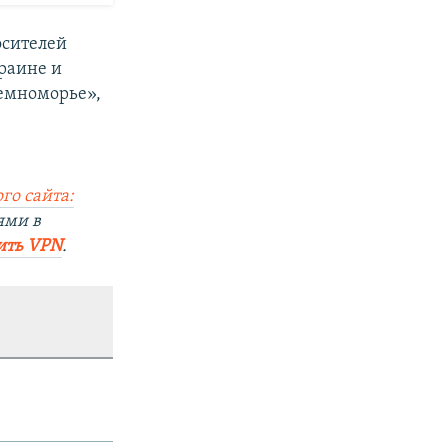
осителей
раине и
земноморье»,
го сайта:
ями в
ить VPN
.