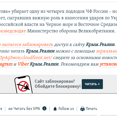
това» убирает одну из четырех подлодок ЧФ России – н
ет, сыгравших важную роль в нанесении ударов по Ук
оссийской власти на Черное море и Восточное Среди
разведсводке
Министерство обороны Великобритании.
 пытается заблокировать
доступ к сайту
Крым.Реалии
.
енно читать
Крым.Реалии
можно с помощью
зеркально
r3p4q3won.cloudfront.net/
следите за основными новост
tagram
и
Viber
Крым.Реалии
. Рекомендуем вам
установ
Сайт заблокирован?
читать >
Обойдите блокировку!
ся
Читать без VPN
Follow us
Печать