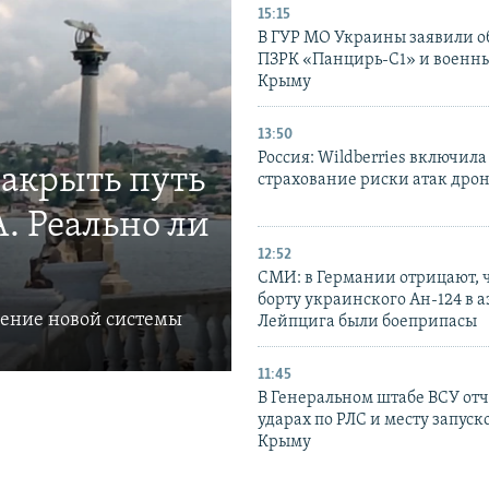
15:15
В ГУР МО Украины заявили об
ПЗРК «Панцирь-С1» и военны
Крыму
13:50
Россия: Wildberries включила
закрыть путь
страхование риски атак дро
. Реально ли
12:52
СМИ: в Германии отрицают, ч
борту украинского Ан-124 в 
ление новой системы
Лейпцига были боеприпасы
11:45
В Генеральном штабе ВСУ отч
ударах по РЛС и месту запуск
Крыму