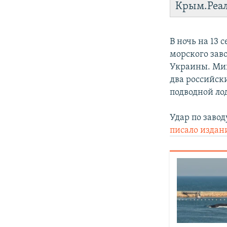
Крым.Реа
В ночь на 13 
морского зав
Украины. Мин
два российск
подводной ло
Удар по заво
писало издан