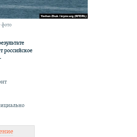
 фото
езультате
т российское
-
онт
фициально
ение