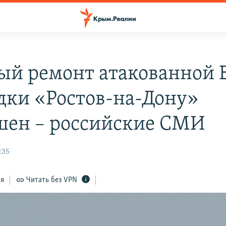
ый ремонт атакованной 
дки «Ростов-на-Дону»
шен – российские СМИ
:35
ся
Читать без VPN