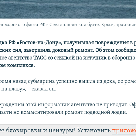
оморского флота РФ в Севастопольской бухте. Крым, архивное
дка РФ «Ростов-на-Дону», получившая повреждения в р
ских сил, завершила доковый ремонт. Об этом сообщае
ное агентство ТАСС со ссылкой на источник в оборонно
м комплексе.
ремя назад субмарина успешно вышла из дока, ее рем
на плаву», – сказал он.
ерждений этой информации агентство не приводит. О
ласти не комментировали ремонт подводной лодки.
ез блокировки и цензуры! Установить
прилож