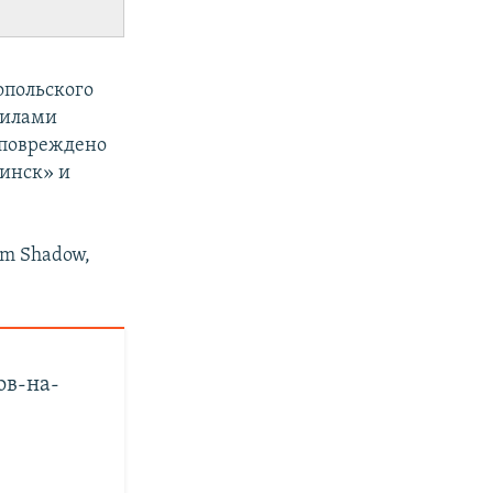
топольского
силами
 повреждено
инск» и
rm Shadow,
ов-на-