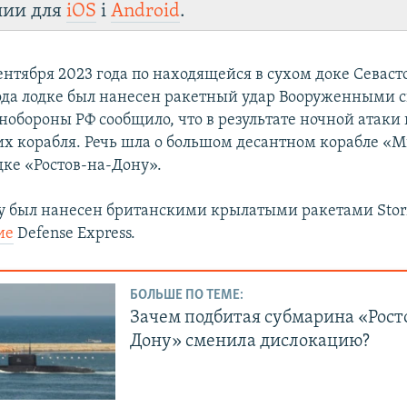
лии для
iOS
і
Android
.
сентября 2023 года по находящейся в сухом доке Севас
ода лодке был нанесен ракетный удар Вооруженными 
обороны РФ сообщило, что в результате ночной атаки
их корабля. Речь шла о большом десантном корабле
«М
дке «Ростов-на-Дону».
ду был нанесен британскими крылатыми ракетами Sto
ие
Defense Express.
БОЛЬШЕ ПО ТЕМЕ:
Зачем подбитая субмарина «Рост
Дону» сменила дислокацию?