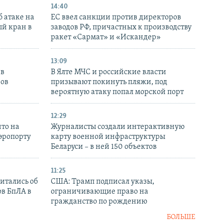
14:40
 атаке на
ЕС ввел санкции против директоров
й кран в
заводов РФ, причастных к производству
ракет «Сармат» и «Искандер»
13:09
 в
В Ялте МЧС и российские власти
нов
призывают покинуть пляжи, под
вероятную атаку попал морской порт
12:29
то на
Журналисты создали интерактивную
аэропорту
карту военной инфраструктуры
Беларуси – в ней 150 объектов
11:25
итались об
США: Трамп подписал указы,
ов БпЛА в
ограничивающие право на
гражданство по рождению
БОЛЬШЕ