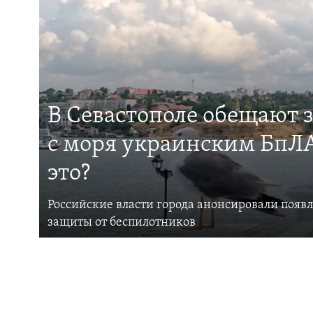
В Севастополе обещают 
с моря украинским БпЛА
это?
Российские власти города анонсировали появ
защиты от беспилотников