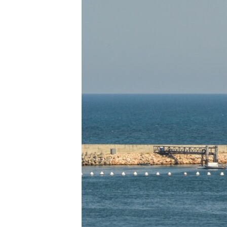
ПОБЕДИТЕЛЕЙ НЕ СУДЯТ?
КРЫМ.НЕПОКОРЕННЫЙ
ELIFBE
УКРАИНСКАЯ ПРОБЛЕМА КРЫМА