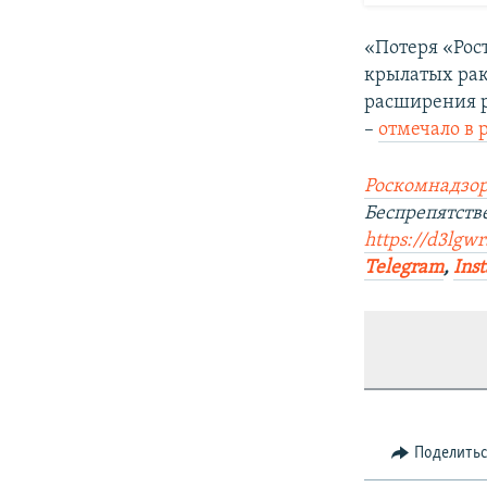
«Потеря «Рос
крылатых рак
расширения р
–
отмечало в 
Роскомнадзор
Беспрепятств
https://d3lgw
Telegram
,
Ins
Поделить