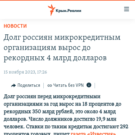
Доступность
ссылки
Вернуться
НОВОСТИ
к
НОВОСТИ
Долг россиян микрокредитным
основному
СПЕЦПРОЕКТЫ
содержанию
организациям вырос до
ВОДА
Вернутся
ГРУЗ 200
рекордных 4 млрд долларов
к
ИСТОРИЯ
КАРТА ВОЕННЫХ ОБЪЕКТОВ КРЫМА
главной
15 ноября 2023, 17:26
ЕЩЕ
11 ЛЕТ ОККУПАЦИИ КРЫМА. 11 ИСТОРИЙ СОПРОТИВЛЕНИЯ
навигации
Вернутся
Поделиться
Читать без VPN
РАДІО СВОБОДА
ИНТЕРАКТИВ
к
Долг россиян перед микрокредитными
КАК ОБОЙТИ БЛОКИРОВКУ
ИНФОГРАФИКА
поиску
организациями за год вырос на 18 процентов до
ТЕЛЕПРОЕКТ КРЫМ.РЕАЛИИ
рекордных 350 млрд рублей, это около 4 млрд
Українською
долларов. Число должников достигло 19,9 млн
СОВЕТЫ ПРАВОЗАЩИТНИКОВ
Qırımtatar
человек. Ставки по таким кредитам достигают 292
ПРОПАВШИЕ БЕЗ ВЕСТИ
процентов годовых, пишет
газета «Известия»
.