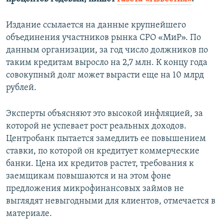
ПРИСОЕДИНЯЙТЕСЬ!
ПОБЕДИТЕЛЕЙ НЕ СУДЯТ?
Издание ссылается на данные крупнейшего
КРЫМ.НЕПОКОРЕННЫЙ
объединения участников рынка СРО «МиР». По
ELIFBE
данным организации, за год число должников по
таким кредитам выросло на 2,7 млн. К концу года
УКРАИНСКАЯ ПРОБЛЕМА КРЫМА
совокупный долг может вырасти еще на 10 млрд
Все сайты RFE/RL
рублей.
Эксперты объясняют это высокой инфляцией, за
которой не успевает рост реальных доходов.
Центробанк пытается замедлить ее повышением
ставки, по которой он кредитует коммерческие
банки. Цена их кредитов растет, требования к
заемщикам повышаются и на этом фоне
предложения микрофинансовых займов не
выглядят невыгодными для клиентов, отмечается в
материале.