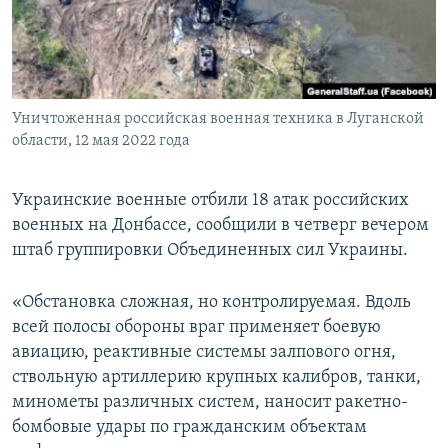
ПРИСОЕДИНЯЙТЕСЬ!
ПОБЕДИТЕЛЕЙ НЕ СУДЯТ?
КРЫМ.НЕПОКОРЕННЫЙ
ELIFBE
Уничтоженная российская военная техника в Луганской
УКРАИНСКАЯ ПРОБЛЕМА КРЫМА
области, 12 мая 2022 года
Все сайты RFE/RL
Украинские военные отбили 18 атак российских
военных на Донбассе, сообщили в четверг вечером
штаб группировки Объединенных сил Украины.
«Обстановка сложная, но контролируемая. Вдоль
всей полосы обороны враг применяет боевую
авиацию, реактивные системы залпового огня,
ствольную артиллерию крупных калибров, танки,
минометы различных систем, наносит ракетно-
бомбовые удары по гражданским объектам