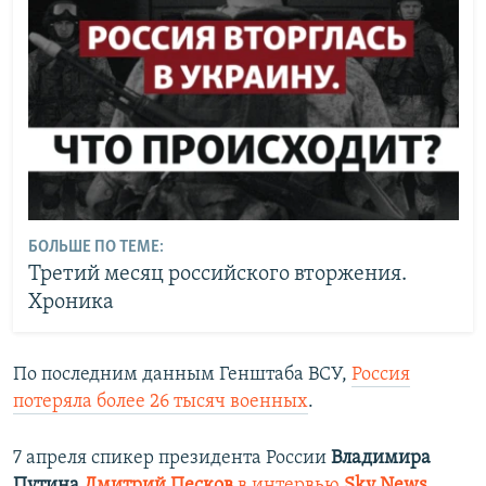
БОЛЬШЕ ПО ТЕМЕ:
Третий месяц российского вторжения.
Хроника
По последним данным Генштаба ВСУ,
Россия
потеряла более 26 тысяч военных
.
7 апреля спикер президента России
Владимира
Путина
Дмитрий Песков
в интервью
Sky News