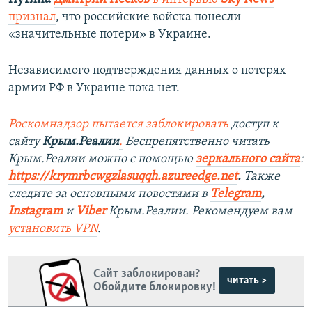
признал
, что российские войска понесли
«значительные потери» в Украине.
Независимого подтверждения данных о потерях
армии РФ в Украине пока нет.
Роскомнадзор пытается заблокировать
доступ к
сайту
Крым.Реалии
.
Беспрепятственно читать
Крым.Реалии можно с помощью
зеркального сайта
:
https://krymrbcwgzlasuqqh.azureedge.net
.
Также
следите за основными новостями в
Telegram
,
Instagram
и
Viber
Крым.Реалии. Рекомендуем вам
установить
VPN
.
Сайт заблокирован?
читать >
Обойдите блокировку!