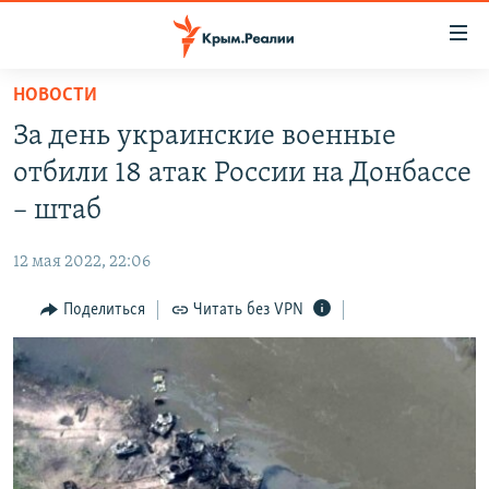
Доступность
ссылки
Вернуться
НОВОСТИ
к
НОВОСТИ
За день украинские военные
основному
СПЕЦПРОЕКТЫ
содержанию
отбили 18 атак России на Донбассе
ВОДА
Вернутся
ГРУЗ 200
– штаб
к
ИСТОРИЯ
КАРТА ВОЕННЫХ ОБЪЕКТОВ КРЫМА
главной
12 мая 2022, 22:06
ЕЩЕ
11 ЛЕТ ОККУПАЦИИ КРЫМА. 11 ИСТОРИЙ СОПРОТИВЛЕНИЯ
навигации
Вернутся
Поделиться
Читать без VPN
РАДІО СВОБОДА
ИНТЕРАКТИВ
к
КАК ОБОЙТИ БЛОКИРОВКУ
ИНФОГРАФИКА
поиску
ТЕЛЕПРОЕКТ КРЫМ.РЕАЛИИ
Українською
СОВЕТЫ ПРАВОЗАЩИТНИКОВ
Qırımtatar
ПРОПАВШИЕ БЕЗ ВЕСТИ