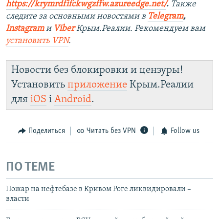
https://krymrdfifckwgzffw.azureedge.net/
. ​
Также
следите за основными новостями в
Telegram
,
Instagram
и
Viber
Крым.Реалии. Рекомендуем вам
установить
VPN
.
Новости без блокировки и цензуры!
Установить
приложение
Крым.Реалии
для
iOS
і
Android
.
Поделиться
Читать без VPN
Follow us
ПО ТЕМЕ
Пожар на нефтебазе в Кривом Роге ликвидировали –
власти