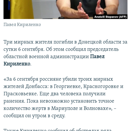
ПРИСОЕДИНЯЙТЕСЬ!
ПОБЕДИТЕЛЕЙ НЕ СУДЯТ?
КРЫМ.НЕПОКОРЕННЫЙ
Павел Кириленко
ELIFBE
УКРАИНСКАЯ ПРОБЛЕМА КРЫМА
Три мирных жителя погибли в Донецкой области за
Все сайты RFE/RL
сутки 6 сентября. Об этом сообщил председатель
областной военной администрации
Павел
Кириленко
.
«За 6 сентября россияне убили троих мирных
жителей Донбасса: в Георгиевке, Красногоровке и
Прасковьевке. Еще два человека получили
ранения. Пока невозможно установить точное
количество жертв в Мариуполе и Волновахе», –
сообщил он утром в среду.