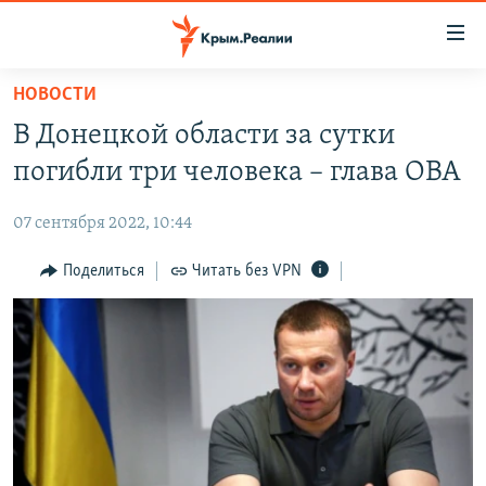
Доступность
ссылки
Вернуться
НОВОСТИ
к
НОВОСТИ
В Донецкой области за сутки
основному
СПЕЦПРОЕКТЫ
содержанию
погибли три человека – глава ОВА
ВОДА
Вернутся
ГРУЗ 200
к
07 сентября 2022, 10:44
ИСТОРИЯ
КАРТА ВОЕННЫХ ОБЪЕКТОВ КРЫМА
главной
ЕЩЕ
Поделиться
Читать без VPN
11 ЛЕТ ОККУПАЦИИ КРЫМА. 11 ИСТОРИЙ СОПРОТИВЛЕНИЯ
навигации
Вернутся
РАДІО СВОБОДА
ИНТЕРАКТИВ
к
КАК ОБОЙТИ БЛОКИРОВКУ
ИНФОГРАФИКА
поиску
ТЕЛЕПРОЕКТ КРЫМ.РЕАЛИИ
Українською
СОВЕТЫ ПРАВОЗАЩИТНИКОВ
Qırımtatar
ПРОПАВШИЕ БЕЗ ВЕСТИ