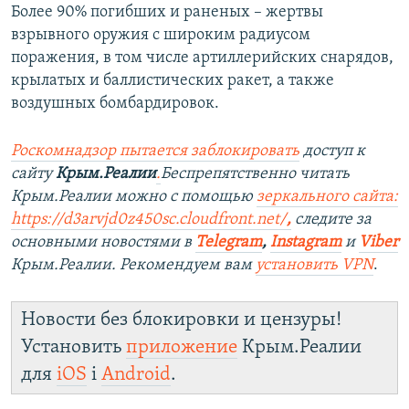
Более 90% погибших и раненых – жертвы
взрывного оружия с широким радиусом
поражения, в том числе артиллерийских снарядов,
крылатых и баллистических ракет, а также
воздушных бомбардировок.
Роскомнадзор пытается заблокировать
доступ к
сайту
Крым.Реалии
.
Беспрепятственно читать
Крым.Реалии можно с помощью
зеркального сайта:
https://d3arvjd0z450sc.cloudfront.net/
,
следите за
основными новостями в
Telegram
,
Instagram
и
Viber
Крым.Реалии. Рекомендуем вам
установить VPN
.
Новости без блокировки и цензуры!
Установить
приложение
Крым.Реалии
для
iOS
і
Android
.