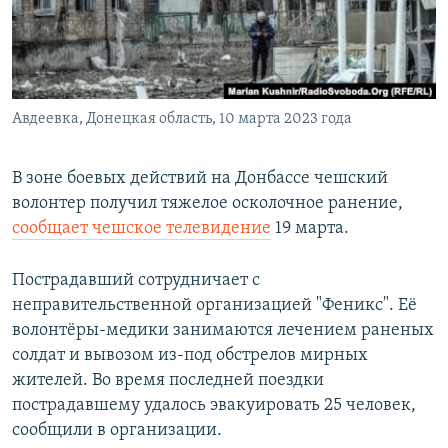
ПРИСОЕДИНЯЙТЕСЬ!
ПОБЕДИТЕЛЕЙ НЕ СУДЯТ?
КРЫМ.НЕПОКОРЕННЫЙ
ELIFBE
Авдеевка, Донецкая область, 10 марта 2023 года
УКРАИНСКАЯ ПРОБЛЕМА КРЫМА
Все сайты RFE/RL
В зоне боевых действий на Донбассе чешский
волонтер получил тяжелое осколочное ранение,
сообщает чешское телевидение
19 марта.
Пострадавший сотрудничает с
неправительственной организацией "Феникс". Её
волонтёры-медики занимаются лечением раненых
солдат и вывозом из-под обстрелов мирных
жителей. Во время последней поездки
пострадавшему удалось эвакуировать 25 человек,
сообщили в организации.