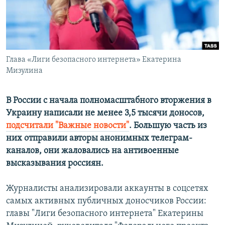
ПРИСОЕДИНЯЙТЕСЬ!
ПОБЕДИТЕЛЕЙ НЕ СУДЯТ?
КРЫМ.НЕПОКОРЕННЫЙ
ELIFBE
Глава «Лиги безопасного интернета» Екатерина
УКРАИНСКАЯ ПРОБЛЕМА КРЫМА
Мизулина
Все сайты RFE/RL
В России с начала полномасштабного вторжения в
Украину написали не менее 3,5 тысячи доносов,
подсчитали "Важные новости"
. Большую часть из
них отправили авторы анонимных телеграм-
каналов, они жаловались на антивоенные
высказывания россиян.
Журналисты анализировали аккаунты в соцсетях
самых активных публичных доносчиков России:
главы "Лиги безопасного интернета" Екатерины