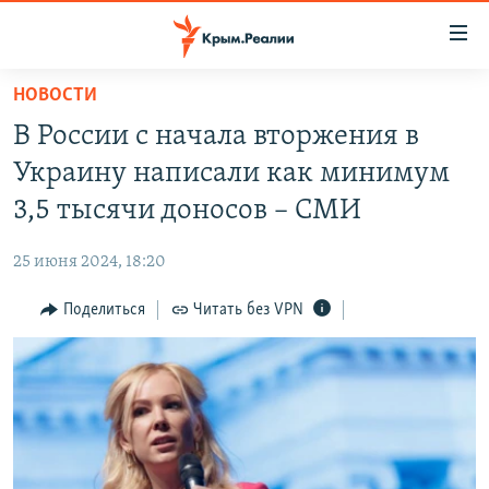
Доступность
ссылки
Вернуться
НОВОСТИ
к
НОВОСТИ
В России с начала вторжения в
основному
СПЕЦПРОЕКТЫ
содержанию
Украину написали как минимум
ВОДА
Вернутся
ГРУЗ 200
3,5 тысячи доносов – СМИ
к
ИСТОРИЯ
КАРТА ВОЕННЫХ ОБЪЕКТОВ КРЫМА
главной
25 июня 2024, 18:20
ЕЩЕ
11 ЛЕТ ОККУПАЦИИ КРЫМА. 11 ИСТОРИЙ СОПРОТИВЛЕНИЯ
навигации
Вернутся
Поделиться
Читать без VPN
РАДІО СВОБОДА
ИНТЕРАКТИВ
к
КАК ОБОЙТИ БЛОКИРОВКУ
ИНФОГРАФИКА
поиску
ТЕЛЕПРОЕКТ КРЫМ.РЕАЛИИ
Українською
СОВЕТЫ ПРАВОЗАЩИТНИКОВ
Qırımtatar
ПРОПАВШИЕ БЕЗ ВЕСТИ