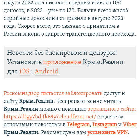
году: в 2022 они писали в среднем в месяц 100
доносов, в 2023 – уже по 170. Больше всего жалоб
серийные доносчики отправили в августе 2023
года. Скорее всего, это связано с принятием в
России закона о запрете трансгендерного перехода.
Новости без блокировки и цензуры!
Установить
приложение
Крым.Реалии
для
iOS
і
Android
.
Роскомнадзор пытается заблокировать
доступ к
сайту
Крым.Реалии
. Беспрепятственно читать
Крым.Реалии
можно с помощью
зеркального сайта:
https://d1gg7bdjfk69y7.cloudfront.net/
следите за
основными новостями в
Telegram
,
Instagram
и
Viber
Крым.Реалии
. Рекомендуем вам
установить VPN
.