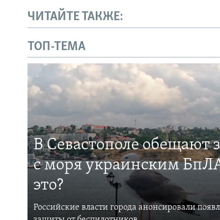
ЧИТАЙТЕ ТАКЖЕ:
ТОП-ТЕМА
В Севастополе обещают 
с моря украинским БпЛА
это?
Российские власти города анонсировали появ
защиты от беспилотников