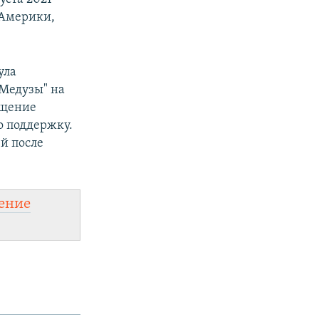
 Америки,
ула
"Медузы" на
ащение
о поддержку.
ей после
ение