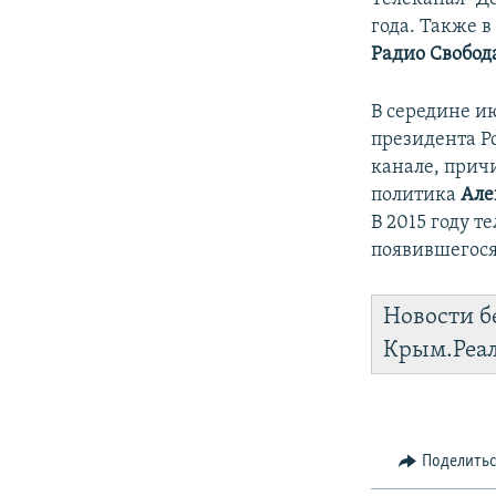
года. Также 
Радио Свобод
В середине и
президента Р
канале, прич
политика
Але
В 2015 году т
появившегося 
Новости б
Крым.Реа
Поделить