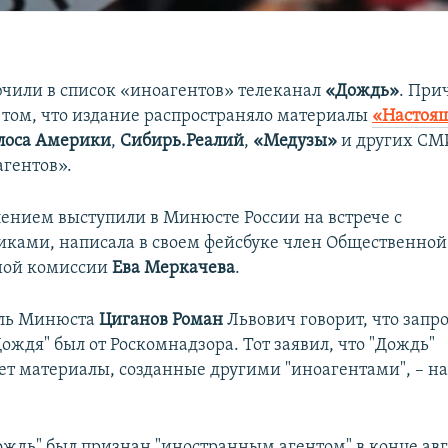
ючили в список «иноагентов» телеканал
«Дождь»
. При
в том, что издание распространяло материалы
«Настоя
лоса Америки
,
Сибирь.Реалий
,
«Медузы»
и других СМ
гентов».
лением выступили в Минюсте России на встрече с
ками, написала в своем фейсбуке член Общественной
ной комиссии
Ева Меркачева
.
ель Минюста
Циганов Роман
Львович говорит, что запро
ождя" был от Роскомнадзора. Тот заявил, что "Дождь"
ет материалы, созданные другими "иноагентами", – н
ождь" был признан "иностранным агентом" в конце авг