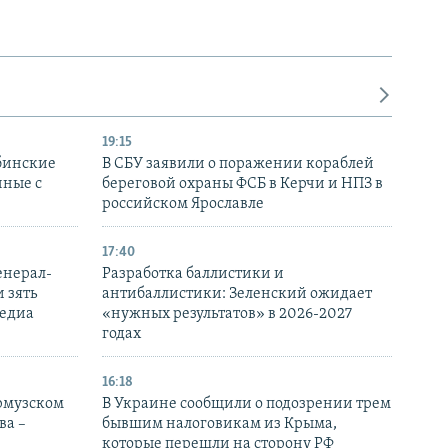
19:15
бинские
В СБУ заявили о поражении кораблей
нные с
береговой охраны ФСБ в Керчи и НПЗ в
российском Ярославле
17:40
енерал-
Разработка баллистики и
 зять
антибаллистики: Зеленский ожидает
медиа
«нужных результатов» в 2026-2027
годах
16:18
Ормузском
В Украине сообщили о подозрении трем
ва –
бывшим налоговикам из Крыма,
которые перешли на сторону РФ