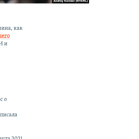
чина, как
щего
И и
с о
аписала
уста 2021