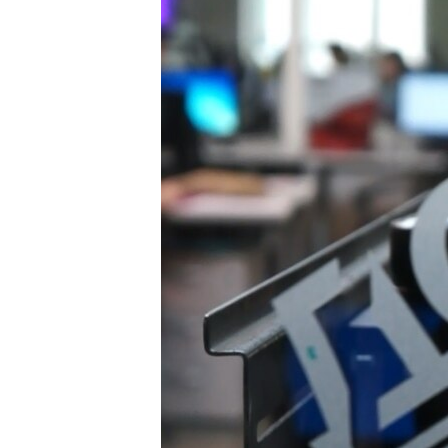
ПОБЕДИТЕЛЕЙ НЕ СУДЯТ?
КРЫМ.НЕПОКОРЕННЫЙ
ELIFBE
УКРАИНСКАЯ ПРОБЛЕМА КРЫМА