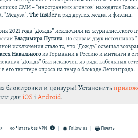
в списке СМИ – "иностранных агентов" находятся Голос
а
, "Медуза",
The Insider
и ряд других медиа и физлиц.
юня 2021 года "Дождь" исключили из журналистского п
оссии
Владимира Путина
. По словам двух источников 
иной исключения стало то, что "Дождь" освещал возвр
ксея Навального
из Германии в Россию и митинги в ег
елеканал "Дождь" был исключен из ряда кабельных сет
в его твиттере опроса на тему о блокаде Ленинграда.
ез блокировки и цензуры! Установить
прилож
лии для
iOS
і
Android
.
ся
Читать без VPN
Follow us
Печать