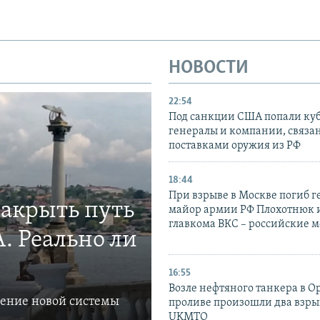
НОВОСТИ
22:54
Под санкции США попали ку
генералы и компании, связа
поставками оружия из РФ
18:44
При взрыве в Москве погиб г
закрыть путь
майор армии РФ Плохотнюк и
главкома ВКС – российские 
. Реально ли
16:55
Возле нефтяного танкера в 
ление новой системы
проливе произошли два взры
UKMTO