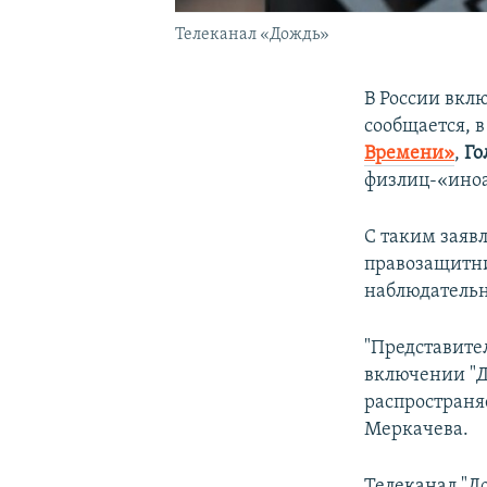
Телеканал «Дождь»
В России вкл
сообщается, 
Времени»
,
Го
физлиц-«иноа
С таким заяв
правозащитни
наблюдатель
"Представит
включении "Д
распространя
Меркачева.
Телеканал "Д