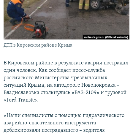
ПРИСОЕДИНЯЙТЕСЬ!
ПОБЕДИТЕЛЕЙ НЕ СУДЯТ?
КРЫМ.НЕПОКОРЕННЫЙ
ELIFBE
УКРАИНСКАЯ ПРОБЛЕМА КРЫМА
Все сайты RFE/RL
ДТП в Кировском районе Крыма
В Кировском районе в результате аварии пострадал
один человек. Как сообщает пресс-служба
российского Министерства чрезвычайных
ситуаций Крыма, на автодороге Новопокровка –
Владиславовка столкнулись «ВАЗ-2109» и грузовой
«Ford Transit».
«Наши специалисты с помощью гидравлического
аварийно-спасательного инструмента
деблокировали пострадавшего – водителя