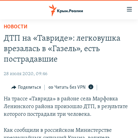
Доступность
ссылки
Вернуться
НОВОСТИ
к
НОВОСТИ
ДТП на «Тавриде»: легковушка
основному
СПЕЦПРОЕКТЫ
содержанию
врезалась в «Газель», есть
ВОДА
Вернутся
ГРУЗ 200
пострадавшие
к
ИСТОРИЯ
КАРТА ВОЕННЫХ ОБЪЕКТОВ КРЫМА
главной
28 июля 2020, 09:46
ЕЩЕ
11 ЛЕТ ОККУПАЦИИ КРЫМА. 11 ИСТОРИЙ СОПРОТИВЛЕНИЯ
навигации
Вернутся
Поделиться
Читать без VPN
РАДІО СВОБОДА
ИНТЕРАКТИВ
к
На трассе «Таврида» в районе села Марфовка
КАК ОБОЙТИ БЛОКИРОВКУ
ИНФОГРАФИКА
поиску
Ленинского района произошло ДТП, в результате
ТЕЛЕПРОЕКТ КРЫМ.РЕАЛИИ
которого пострадали три человека.
Українською
СОВЕТЫ ПРАВОЗАЩИТНИКОВ
Qırımtatar
Как сообщили в российском Министерстве
ПРОПАВШИЕ БЕЗ ВЕСТИ