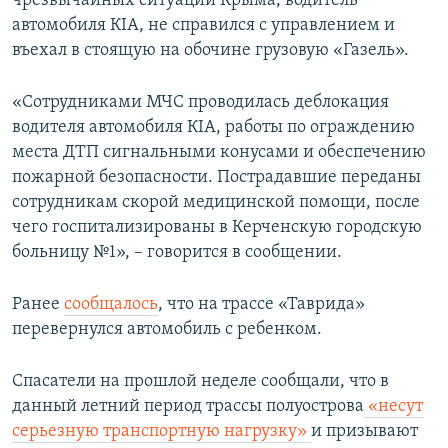
чрезвычайных ситуаций Крыма, водитель
ПРИСОЕДИНЯЙТЕСЬ!
ПОБЕДИТЕЛЕЙ НЕ СУДЯТ?
автомобиля КІA, не справился с управлением и
въехал в стоящую на обочине грузовую «Газель».
КРЫМ.НЕПОКОРЕННЫЙ
ELIFBE
«Сотрудниками МЧС проводилась деблокация
водителя автомобиля КІA, работы по ограждению
УКРАИНСКАЯ ПРОБЛЕМА КРЫМА
места ДТП сигнальными конусами и обеспечению
Все сайты RFE/RL
пожарной безопасности. Пострадавшие переданы
сотрудникам скорой медицинской помощи, после
чего госпитализированы в Керченскую городскую
больницу №1», – говорится в сообщении.
Ранее
сообщалось
, что на трассе «Таврида»
перевернулся автомобиль с ребенком.
Спасатели на прошлой неделе сообщали, что в
данный летний период трассы полуострова
«несут
серьезную транспортную нагрузку»
и призывают