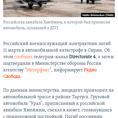
ПРИСОЕДИНЯЙТЕСЬ!
ПОБЕДИТЕЛЕЙ НЕ СУДЯТ?
КРЫМ.НЕПОКОРЕННЫЙ
Российская авиабаза Хмеймим, к которой был приписан
ELIFBE
автомобиль, попавший в ДТП
УКРАИНСКАЯ ПРОБЛЕМА КРЫМА
Все сайты RFE/RL
Российский военнослужащий-контрактник погиб
11 марта в автомобильной катастрофе в Сирии. Об
этом
сообщил
телеграм-канал
Directorate 4
, а затем
подтвердили в Министерстве обороны России
агентству "
Интерфакс
", информирует
Радио
Свобода.
По данным министерства, инцидент произошел на
автомобильной трассе в районе Тартуса. Грузовой
автомобиль "Урал", приписанный к российской
авиабазе Хмеймим, съехал в кювет, столкнувшись
с придорожной постройкой. Погиб россиянин,