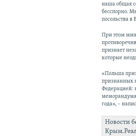
наша общая с
бесспорно. М
посольства в 
При этом мин
противоречив
признает нез
которые неод
«Польша приз
признанных г
Федерацией: н
меморандума о
года», – напис
Новости б
Крым.Реа