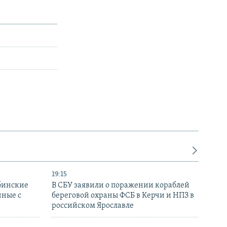
19:15
бинские
В СБУ заявили о поражении кораблей
нные с
береговой охраны ФСБ в Керчи и НПЗ в
российском Ярославле