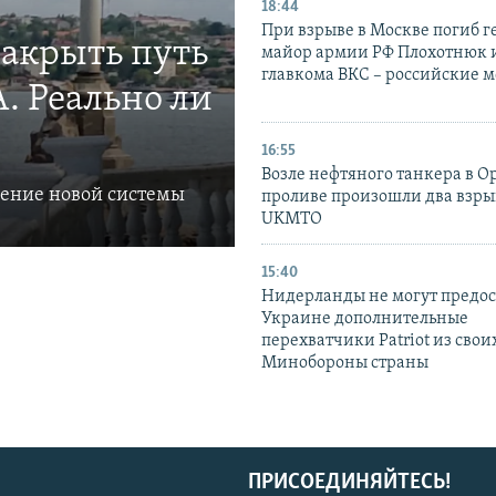
18:44
При взрыве в Москве погиб г
закрыть путь
майор армии РФ Плохотнюк и
главкома ВКС – российские 
. Реально ли
16:55
Возле нефтяного танкера в 
ление новой системы
проливе произошли два взры
UKMTO
15:40
Нидерланды не могут предос
Украине дополнительные
перехватчики Patriot из своих
Минобороны страны
ПРИСОЕДИНЯЙТЕСЬ!