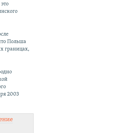
 это
инского
осле
что Польша
х границах,
родно
кой
ого
аря 2003
ение