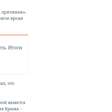
м причинам».
олгое время
ть. Итоги
ил, что
ией является
ия Крыма –