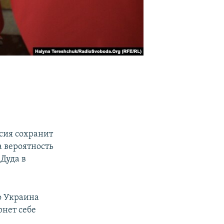
ссия сохранит
а вероятность
 Дуда в
го Украина
рнет себе