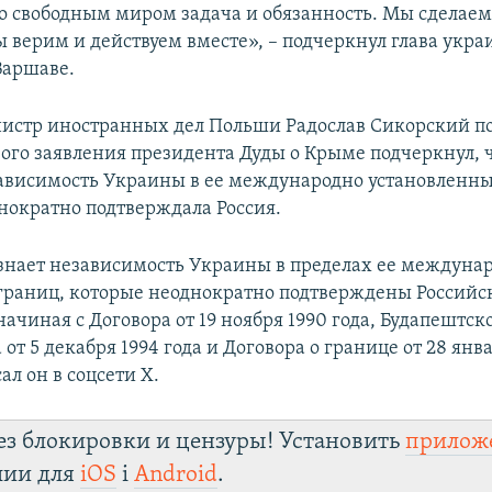
о свободным миром задача и обязанность. Мы сделаем
ы верим и действуем вместе», – подчеркнул глава укра
Варшаве.
истр иностранных дел Польши Радослав Сикорский п
ого заявления президента Дуды о Крыме подчеркнул, 
ависимость Украины в ее международно установленны
нократно подтверждала Россия.
нает независимость Украины в пределах ее междуна
раниц, которые неоднократно подтверждены Российс
ачиная с Договора от 19 ноября 1990 года, Будапештск
т 5 декабря 1994 года и Договора о границе от 28 янв
ал он в соцсети Х.
ез блокировки и цензуры! Установить
прилож
лии для
iOS
і
Android
.