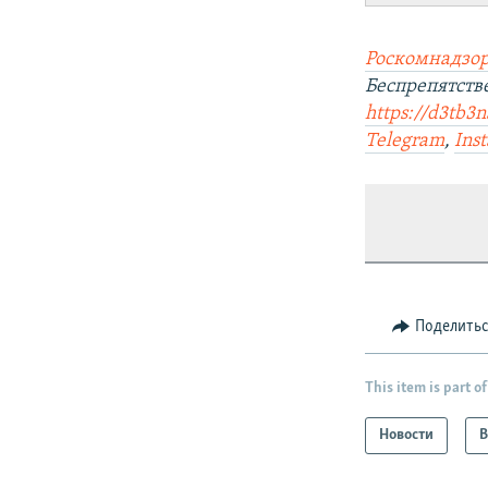
Роскомнадзор
Беспрепятст
https://d3tb3
Telegram
,
Ins
Поделить
This item is part of
Новости
В