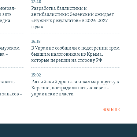
17:40
енерал-
Разработка баллистики и
 зять
антибаллистики: Зеленский ожидает
медиа
«нужных результатов» в 2026-2027
годах
16:18
Ормузском
В Украине сообщили о подозрении трем
ва –
бывшим налоговикам из Крыма,
которые перешли на сторону РФ
15:02
тавить
Российский дрон атаковал маршрутку в
Херсоне, пострадали пять человек –
 запасов –
украинские власти
БОЛЬШЕ