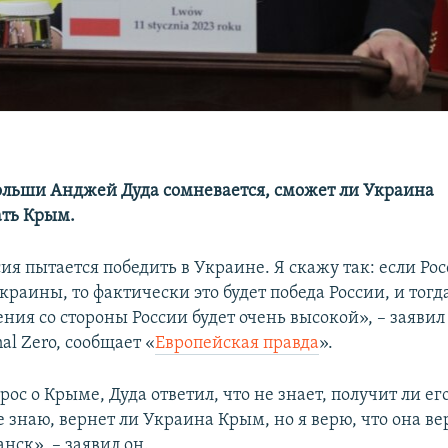
льши Анджей Дуда сомневается, сможет ли Украина
ать Крым.
ия пытается победить в Украине. Я скажу так: если Ро
раины, то фактически это будет победа России, и тогд
ния со стороны России будет очень высокой», – заявил
l Zero, сообщает «
Европейская правда
».
прос о Крыме, Дуда ответил, что не знает, получит ли е
е знаю, вернет ли Украина Крым, но я верю, что она ве
нск», – заявил он.