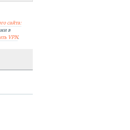
го сайта:
ями в
ить VPN
.