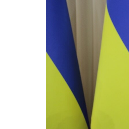
ПОБЕДИТЕЛЕЙ НЕ СУДЯТ?
КРЫМ.НЕПОКОРЕННЫЙ
ELIFBE
УКРАИНСКАЯ ПРОБЛЕМА КРЫМА