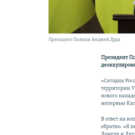
Президент Польши Анджей Дуда
Президент По
деоккупиров
«Сегодня Росс
территории Ук
нового нападе
интервью Kana
В ответ на во
обратно. «Я н
Донецк и Луга