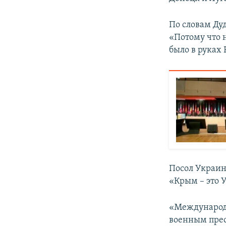
По словам Ду
«Потому что 
было в руках 
Посол Украин
«Крым – это У
«Международн
военным прес