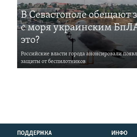
В Севастополе обещают 
с моря украинским БпЛА
это?
Российские власти города анонсировали появ
защиты от беспилотников
ПОДДЕРЖКА
ИНФО