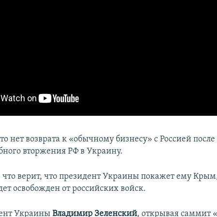
то нет возврата к «обычному бизнесу» с Россией после
ного вторжения РФ в Украину.
, что верит, что президент Украины покажет ему Крым,
дет освобожден от российских войск.
дент Украины
Владимир Зеленский
, открывая саммит