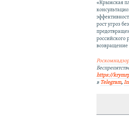
«Крымская п
консультаци
эффективност
рост угроз б
предотвращен
российского 
возвращение 
Роскомнадзор
Беспрепятст
https://krymr
в
Telegram
,
In