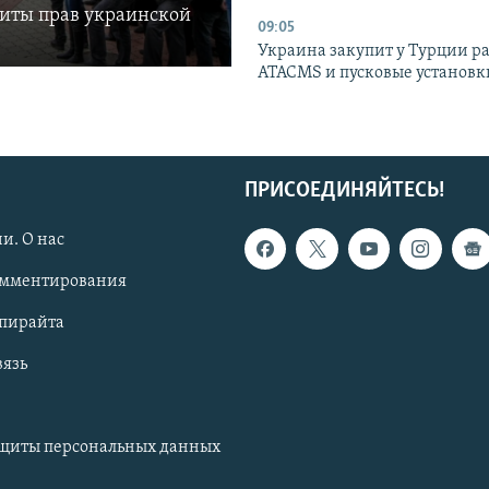
щиты прав украинской
09:05
Украина закупит у Турции р
ATACMS и пусковые установ
ПРИСОЕДИНЯЙТЕСЬ!
и. О нас
омментирования
опирайта
вязь
ащиты персональных данных