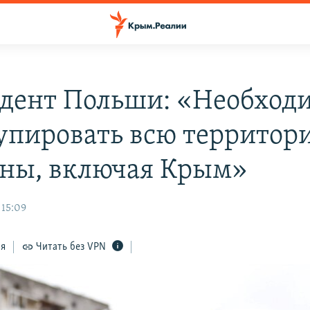
дент Польши: «Необход
упировать всю территор
ны, включая Крым»
 15:09
ся
Читать без VPN