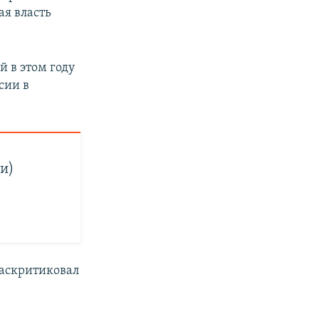
ая власть
 в этом году
сии в
и)
раскритиковал