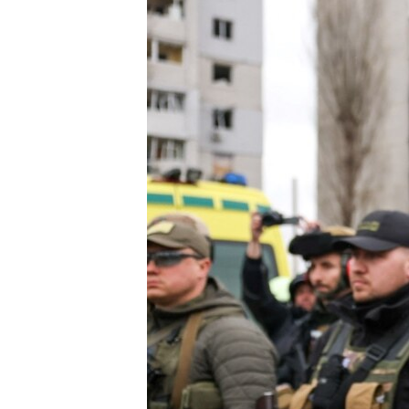
ПОБЕДИТЕЛЕЙ НЕ СУДЯТ?
КРЫМ.НЕПОКОРЕННЫЙ
ELIFBE
УКРАИНСКАЯ ПРОБЛЕМА КРЫМА