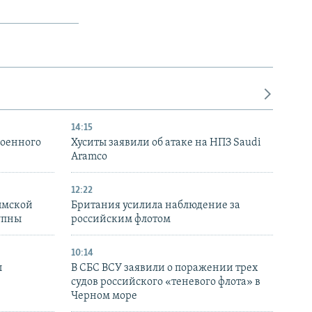
14:15
военного
Хуситы заявили об атаке на НПЗ Saudi
Aramco
12:22
ымской
Британия усилила наблюдение за
упны
российским флотом
10:14
ы
В СБС ВСУ заявили о поражении трех
судов российского «теневого флота» в
Черном море