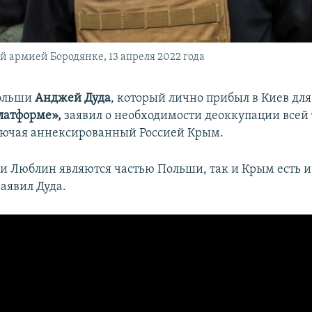
 армией Бородянке, 13 апреля 2022 года
ольши
Анджей Дуда
, который лично прибыл в Киев для
латформе»,
заявил о необходимости деоккупации всей
лючая аннексированный Россией Крым.
 и Люблин являются частью Польши, так и Крым есть и
аявил Дуда.