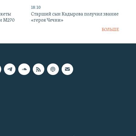
18:10
акеты
Старший сын Кадырова получил звание
ки M270
«героя Чечни»
БОЛЬШЕ