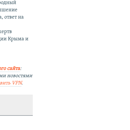
родный
вышение
 ответ на
жертв
ции Крыма и
го сайта
:
ыми новостями
овить
VPN
.