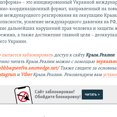
латформа» – это инициированный Украиной междуна
онно-координационный формат, направленный на по
и международного реагирования на оккупацию Крыма,
езопасности, усиление международного давления на РФ,
ие дальнейших нарушений прав человека и защиты 
режима, а также достижение главной цели – деоккупа
его Украине.
 пытается заблокировать
доступ к сайту
Крым.Реалии
.
венно читать Крым.Реалии можно с помощью
зеркально
phbbaqneefva.azureedge.net/
Также следите за основн
stagram
и
Viber
Крым.Реалии. Рекомендуем вам
устан
Сайт заблокирован?
читать >
Обойдите блокировку!