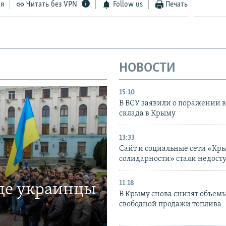
ся
Читать без VPN
Follow us
Печать
НОВОСТИ
15:10
В ВСУ заявили о поражении 
склада в Крыму
13:33
Сайт и социальные сети «Кр
солидарности» стали недост
11:18
где украинцы
В Крыму снова снизят объем
свободной продажи топлива