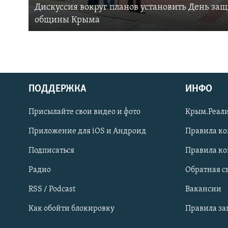
Дискуссия вокруг планов установить День за
общины Крыма
ПОДДЕРЖКА
ИНФО
Українською
Присылайте свои видео и фото
Крым.Реали
Qırımtatar
Приложение для iOS и Андроид
Правила к
Подписаться
Правила к
ПРИСОЕДИНЯЙТЕСЬ!
Радио
Обратная с
RSS / Podcast
Вакансии
Как обойти блокировку
Правила з
Все сайты RFE/RL