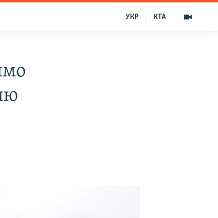
УКР
КТА
имо
ию