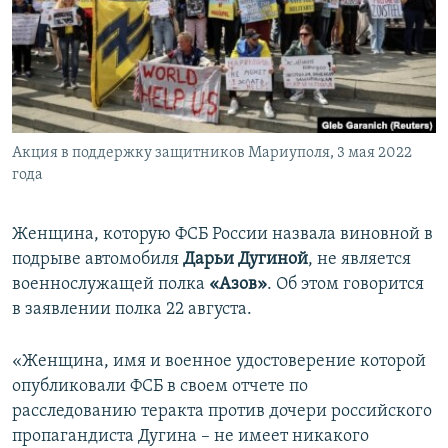
ПРИСОЕДИНЯЙТЕСЬ!
ПОБЕДИТЕЛЕЙ НЕ СУДЯТ?
КРЫМ.НЕПОКОРЕННЫЙ
ELIFBE
УКРАИНСКАЯ ПРОБЛЕМА КРЫМА
Все сайты RFE/RL
Акция в поддержку защитников Мариуполя, 3 мая 2022
года
Женщина, которую ФСБ России назвала виновной в
подрыве автомобиля
Дарьи Дугиной
, не является
военнослужащей полка
«Азов»
. Об этом говорится
в заявлении полка 22 августа.
«Женщина, имя и военное удостоверение которой
опубликовали ФСБ в своем отчете по
расследованию теракта против дочери российского
пропагандиста Дугина – не имеет никакого