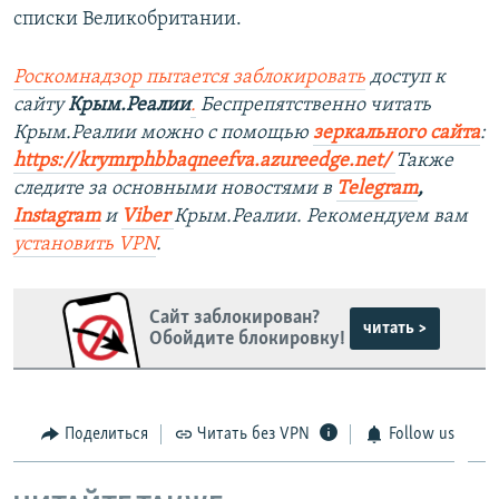
списки Великобритании.
Роскомнадзор пытается заблокировать
доступ к
сайту
Крым.Реалии
.
Беспрепятственно читать
Крым.Реалии можно с помощью
зеркального сайта
:
https://krymrphbbaqneefva.azureedge.net/
Также
следите за основными новостями в
Telegram
,
Instagram
и
Viber
Крым.Реалии. Рекомендуем вам
установить
VPN
.
Сайт заблокирован?
читать >
Обойдите блокировку!
Поделиться
Читать без VPN
Follow us