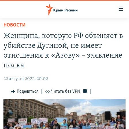
Доступность
ссылки
Вернуться
НОВОСТИ
к
НОВОСТИ
Женщина, которую РФ обвиняет в
основному
СПЕЦПРОЕКТЫ
содержанию
убийстве Дугиной, не имеет
ВОДА
Вернутся
ГРУЗ 200
отношения к «Азову» – заявление
к
ИСТОРИЯ
КАРТА ВОЕННЫХ ОБЪЕКТОВ КРЫМА
полка
главной
ЕЩЕ
11 ЛЕТ ОККУПАЦИИ КРЫМА. 11 ИСТОРИЙ СОПРОТИВЛЕНИЯ
навигации
22 августа 2022, 20:02
Вернутся
РАДІО СВОБОДА
ИНТЕРАКТИВ
к
Поделиться
Читать без VPN
КАК ОБОЙТИ БЛОКИРОВКУ
ИНФОГРАФИКА
поиску
ТЕЛЕПРОЕКТ КРЫМ.РЕАЛИИ
Українською
СОВЕТЫ ПРАВОЗАЩИТНИКОВ
Qırımtatar
ПРОПАВШИЕ БЕЗ ВЕСТИ