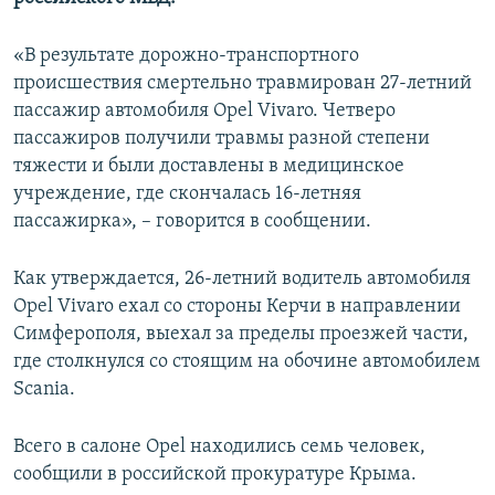
ПРИСОЕДИНЯЙТЕСЬ!
ПОБЕДИТЕЛЕЙ НЕ СУДЯТ?
«В результате дорожно-транспортного
КРЫМ.НЕПОКОРЕННЫЙ
происшествия смертельно травмирован 27-летний
ELIFBE
пассажир автомобиля Opel Vivaro. Четверо
пассажиров получили травмы разной степени
УКРАИНСКАЯ ПРОБЛЕМА КРЫМА
тяжести и были доставлены в медицинское
Все сайты RFE/RL
учреждение, где скончалась 16-летняя
пассажирка», – говорится в сообщении.
Как утверждается, 26-летний водитель автомобиля
Opel Vivaro ехал со стороны Керчи в направлении
Симферополя, выехал за пределы проезжей части,
где столкнулся со стоящим на обочине автомобилем
Scania.
Всего в салоне Opel находились семь человек,
сообщили в российской прокуратуре Крыма.