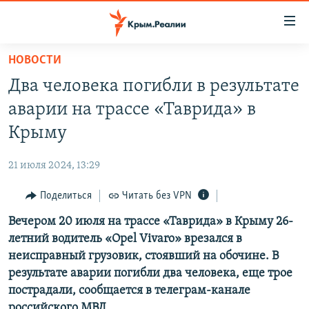
Доступность
ссылки
Вернуться
НОВОСТИ
к
НОВОСТИ
Два человека погибли в результате
основному
СПЕЦПРОЕКТЫ
содержанию
аварии на трассе «Таврида» в
ВОДА
Вернутся
ГРУЗ 200
Крыму
к
ИСТОРИЯ
КАРТА ВОЕННЫХ ОБЪЕКТОВ КРЫМА
главной
21 июля 2024, 13:29
ЕЩЕ
11 ЛЕТ ОККУПАЦИИ КРЫМА. 11 ИСТОРИЙ СОПРОТИВЛЕНИЯ
навигации
Вернутся
Поделиться
Читать без VPN
РАДІО СВОБОДА
ИНТЕРАКТИВ
к
Вечером 20 июля на трассе «Таврида» в Крыму 26-
КАК ОБОЙТИ БЛОКИРОВКУ
ИНФОГРАФИКА
поиску
летний водитель «Opel Vivaro» врезался в
ТЕЛЕПРОЕКТ КРЫМ.РЕАЛИИ
неисправный грузовик, стоявший на обочине. В
Українською
результате аварии погибли два человека, еще трое
СОВЕТЫ ПРАВОЗАЩИТНИКОВ
Qırımtatar
пострадали, сообщается в телеграм-канале
ПРОПАВШИЕ БЕЗ ВЕСТИ
российского МВД.