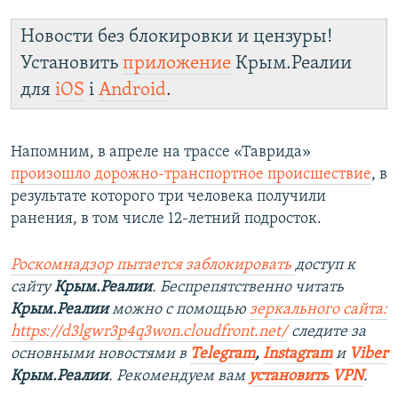
Новости без блокировки и цензуры!
Установить
приложение
Крым.Реалии
для
iOS
і
Android
.
Напомним, в апреле на трассе «Таврида»
произошло дорожно-транспортное происшествие
, в
результате которого три человека получили
ранения, в том числе 12-летний подросток.
Роскомнадзор пытается заблокировать
доступ к
сайту
Крым.Реалии
. Беспрепятственно читать
Крым.Реалии
можно с помощью
зеркального сайта:
https://d3lgwr3p4q3won.cloudfront.net/
следите за
основными новостями в
Telegram
,
Instagram
и
Viber
Крым.Реалии
. Рекомендуем вам
установить VPN
.