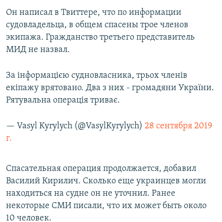
ПРИСОЕДИНЯЙТЕСЬ!
ПОБЕДИТЕЛЕЙ НЕ СУДЯТ?
Он написал в Твиттере, что по информации
судовладельца, в общем спасены трое членов
КРЫМ.НЕПОКОРЕННЫЙ
экипажа. Гражданство третьего представитель
ELIFBE
МИД не назвал.
УКРАИНСКАЯ ПРОБЛЕМА КРЫМА
За інформацією судновласника, трьох членів
Все сайты RFE/RL
екіпажу врятовано. Два з них - громадяни України.
Рятувальна операція триває.
— Vasyl Kyrylych (@VasylKyrylych)
28 сентября 2019
г.
Спасательная операция продолжается, добавил
Василий Кирилич. Сколько еще украинцев могли
находиться на судне он не уточнил. Ранее
некоторые СМИ писали, что их может быть около
10 человек.