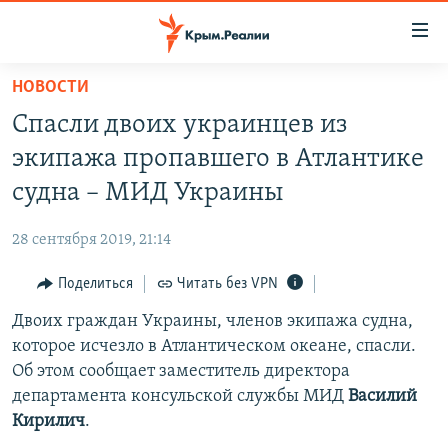
Доступность
ссылки
Вернуться
НОВОСТИ
к
НОВОСТИ
Спасли двоих украинцев из
основному
СПЕЦПРОЕКТЫ
содержанию
экипажа пропавшего в Атлантике
ВОДА
Вернутся
ГРУЗ 200
судна – МИД Украины
к
ИСТОРИЯ
КАРТА ВОЕННЫХ ОБЪЕКТОВ КРЫМА
главной
28 сентября 2019, 21:14
ЕЩЕ
11 ЛЕТ ОККУПАЦИИ КРЫМА. 11 ИСТОРИЙ СОПРОТИВЛЕНИЯ
навигации
Вернутся
Поделиться
Читать без VPN
РАДІО СВОБОДА
ИНТЕРАКТИВ
к
Двоих граждан Украины, членов экипажа судна,
КАК ОБОЙТИ БЛОКИРОВКУ
ИНФОГРАФИКА
поиску
которое исчезло в Атлантическом океане, спасли.
ТЕЛЕПРОЕКТ КРЫМ.РЕАЛИИ
Об этом сообщает заместитель директора
Українською
департамента консульской службы МИД
Василий
СОВЕТЫ ПРАВОЗАЩИТНИКОВ
Qırımtatar
Кирилич
.
ПРОПАВШИЕ БЕЗ ВЕСТИ