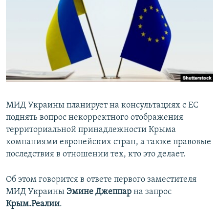
ПРИСОЕДИНЯЙТЕСЬ!
ПОБЕДИТЕЛЕЙ НЕ СУДЯТ?
КРЫМ.НЕПОКОРЕННЫЙ
ELIFBE
УКРАИНСКАЯ ПРОБЛЕМА КРЫМА
Все сайты RFE/RL
МИД Украины планирует на консультациях с ЕС
поднять вопрос некорректного отображения
территориальной принадлежности Крыма
компаниями европейских стран, а также правовые
последствия в отношении тех, кто это делает.
Об этом говорится в ответе первого заместителя
МИД Украины
Эмине Джеппар
на запрос
Крым.Реалии
.