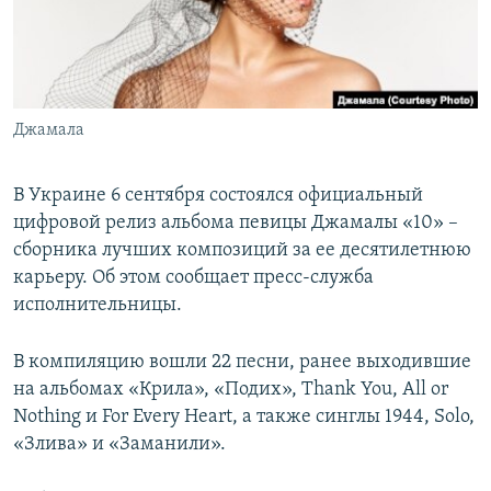
ПРИСОЕДИНЯЙТЕСЬ!
ПОБЕДИТЕЛЕЙ НЕ СУДЯТ?
КРЫМ.НЕПОКОРЕННЫЙ
ELIFBE
Джамала
УКРАИНСКАЯ ПРОБЛЕМА КРЫМА
Все сайты RFE/RL
В Украине 6 сентября состоялся официальный
цифровой релиз альбома певицы Джамалы «10» –
сборника лучших композиций за ее десятилетнюю
карьеру. Об этом сообщает пресс-служба
исполнительницы.
В компиляцию вошли 22 песни, ранее выходившие
на альбомах «Крила», «Подих», Thank You, All or
Nothing и For Every Heart, а также синглы 1944, Solo,
«Злива» и «Заманили».