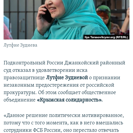
ПРИСОЕДИНЯЙТЕСЬ!
ПОБЕДИТЕЛЕЙ НЕ СУДЯТ?
КРЫМ.НЕПОКОРЕННЫЙ
ELIFBE
УКРАИНСКАЯ ПРОБЛЕМА КРЫМА
Все сайты RFE/RL
Лутфие Зудиева
Подконтрольный России Джанкойский районный
суд отказал в удовлетворении иска
правозащитнице
Лутфие Зудиевой
о признании
незаконным предостережения от российской
прокуратуры. Об этом сообщает общественное
объединение
«Крымская солидарность».
«Данное решение политически мотивированное,
потому что с того момента, как в него вмешались
сотрудники ФСБ России, оно перестало отвечать