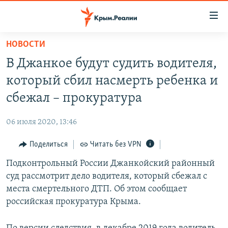
Доступность
ссылки
Вернуться
НОВОСТИ
к
НОВОСТИ
В Джанкое будут судить водителя,
основному
СПЕЦПРОЕКТЫ
содержанию
который сбил насмерть ребенка и
ВОДА
Вернутся
ГРУЗ 200
сбежал – прокуратура
к
ИСТОРИЯ
КАРТА ВОЕННЫХ ОБЪЕКТОВ КРЫМА
главной
06 июля 2020, 13:46
ЕЩЕ
11 ЛЕТ ОККУПАЦИИ КРЫМА. 11 ИСТОРИЙ СОПРОТИВЛЕНИЯ
навигации
Вернутся
Поделиться
Читать без VPN
РАДІО СВОБОДА
ИНТЕРАКТИВ
к
Подконтрольный России Джанкойский районный
КАК ОБОЙТИ БЛОКИРОВКУ
ИНФОГРАФИКА
поиску
суд рассмотрит дело водителя, который сбежал с
ТЕЛЕПРОЕКТ КРЫМ.РЕАЛИИ
места смертельного ДТП. Об этом сообщает
Українською
российская прокуратура Крыма.
СОВЕТЫ ПРАВОЗАЩИТНИКОВ
Qırımtatar
ПРОПАВШИЕ БЕЗ ВЕСТИ