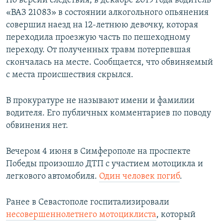
По версии следствия, в декабре 2019 года водитель
ПРИСОЕДИНЯЙТЕСЬ!
ПОБЕДИТЕЛЕЙ НЕ СУДЯТ?
«ВАЗ 21083» в состоянии алкогольного опьянения
совершил наезд на 12-летнюю девочку, которая
КРЫМ.НЕПОКОРЕННЫЙ
переходила проезжую часть по пешеходному
ELIFBE
переходу. От полученных травм потерпевшая
скончалась на месте. Сообщается, что обвиняемый
УКРАИНСКАЯ ПРОБЛЕМА КРЫМА
с места происшествия скрылся.
Все сайты RFE/RL
В прокуратуре не называют имени и фамилии
водителя. Его публичных комментариев по поводу
обвинения нет.
Вечером 4 июня в Симферополе на проспекте
Победы произошло ДТП с участием мотоцикла и
легкового автомобиля.
Один человек погиб
.
Ранее в Севастополе госпитализировали
несовершеннолетнего мотоциклиста
, который