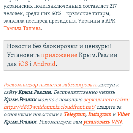
украинских политзаключенных составляет 217
человек, среди них 60% – крымские татары,
заявляла постпред президента Украины в АРК
Тамила Ташева
.
Новости без блокировки и цензуры!
Установить
приложение
Крым.Реалии
для
iOS
і
Android
.
Роскомнадзор пытается заблокировать
доступ к
сайту
Крым.Реалии
. Беспрепятственно читать
Крым.Реалии
можно с помощью
зеркального сайта:
https://d853wntdommlz.cloudfront.net/
следите за
основными новостями в
Telegram
,
Instagram
и
Viber
Крым.Реалии
. Рекомендуем вам
установить VPN
.