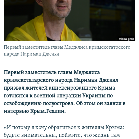
ПРИСОЕДИНЯЙТЕСЬ!
ПОБЕДИТЕЛЕЙ НЕ СУДЯТ?
КРЫМ.НЕПОКОРЕННЫЙ
ELIFBE
УКРАИНСКАЯ ПРОБЛЕМА КРЫМА
Все сайты RFE/RL
Первый заместитель главы Меджлиса крымскотатрского
народа Нариман Джелял
Первый заместитель главы Меджлиса
крымскотатарского народа Нариман Джелял
призвал жителей аннексированного Крыма
готовится к военной операции Украины по
освобождению полуострова. Об этом он заявил в
интервью Крым.Реалии.
«И потому я хочу обратиться к жителям Крыма:
будьте внимательны, поймите, что жизнь там