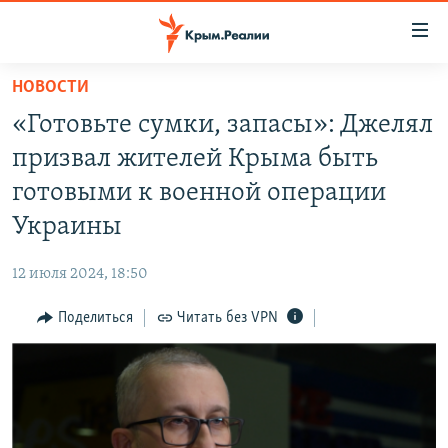
Доступность
ссылки
Вернуться
НОВОСТИ
к
НОВОСТИ
«Готовьте сумки, запасы»: Джелял
основному
СПЕЦПРОЕКТЫ
содержанию
призвал жителей Крыма быть
ВОДА
Вернутся
ГРУЗ 200
готовыми к военной операции
к
ИСТОРИЯ
КАРТА ВОЕННЫХ ОБЪЕКТОВ КРЫМА
Украины
главной
ЕЩЕ
11 ЛЕТ ОККУПАЦИИ КРЫМА. 11 ИСТОРИЙ СОПРОТИВЛЕНИЯ
навигации
12 июля 2024, 18:50
Вернутся
РАДІО СВОБОДА
ИНТЕРАКТИВ
к
Поделиться
Читать без VPN
КАК ОБОЙТИ БЛОКИРОВКУ
ИНФОГРАФИКА
поиску
ТЕЛЕПРОЕКТ КРЫМ.РЕАЛИИ
Українською
СОВЕТЫ ПРАВОЗАЩИТНИКОВ
Qırımtatar
ПРОПАВШИЕ БЕЗ ВЕСТИ