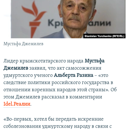
ПРИСОЕДИНЯЙТЕСЬ!
ПОБЕДИТЕЛЕЙ НЕ СУДЯТ?
КРЫМ.НЕПОКОРЕННЫЙ
ELIFBE
УКРАИНСКАЯ ПРОБЛЕМА КРЫМА
Все сайты RFE/RL
Мустафа Джемилев
Лидер крымскотатарского народа
Мустафа
Джемилев
заявил, что акт самосожжения
удмуртского ученого
Альберта Разина
– «это
следствие политики российского государства в
отношении коренных народов этой страны». Об
этом Джемилев рассказал в комментарии
Idel.Реалии
.
«Во-первых, хотел бы передать искренние
соболезнования удмуртскому народу в связи с