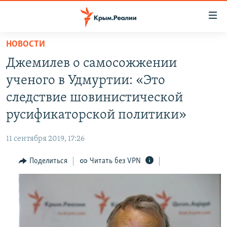
Доступность
ссылки
Вернуться
НОВОСТИ
к
НОВОСТИ
Джемилев о самосожжении
основному
СПЕЦПРОЕКТЫ
содержанию
ученого в Удмуртии: «Это
ВОДА
Вернутся
ГРУЗ 200
следствие шовинистической
к
ИСТОРИЯ
КАРТА ВОЕННЫХ ОБЪЕКТОВ КРЫМА
русификаторской политики»
главной
ЕЩЕ
11 ЛЕТ ОККУПАЦИИ КРЫМА. 11 ИСТОРИЙ СОПРОТИВЛЕНИЯ
навигации
11 сентября 2019, 17:26
Вернутся
РАДІО СВОБОДА
ИНТЕРАКТИВ
к
Поделиться
Читать без VPN
КАК ОБОЙТИ БЛОКИРОВКУ
ИНФОГРАФИКА
поиску
ТЕЛЕПРОЕКТ КРЫМ.РЕАЛИИ
Українською
СОВЕТЫ ПРАВОЗАЩИТНИКОВ
Qırımtatar
ПРОПАВШИЕ БЕЗ ВЕСТИ