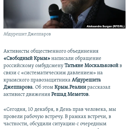
ПРИСОЕДИНЯЙТЕСЬ!
ПОБЕДИТЕЛЕЙ НЕ СУДЯТ?
КРЫМ.НЕПОКОРЕННЫЙ
ELIFBE
Абдурешит Джеппаров
УКРАИНСКАЯ ПРОБЛЕМА КРЫМА
Все сайты RFE/RL
Активисты общественного объединения
«Свободный Крым»
написали обращение
российскому омбудсмену
Татьяне Москальковой
в
связи с «систематическим давлением» на
крымского правозащитника
Абдурешита
Джеппарова
. Об этом
Крым.Реалии
рассказал
активист движения
Решад Меметов
.
«Сегодня, 10 декабря, в День прав человека, мы
провели рабочую встречу. В рамках встречи, в
частности, обсудили ситуацию с очередным