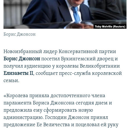
ПРИСОЕДИНЯЙТЕСЬ!
ПОБЕДИТЕЛЕЙ НЕ СУДЯТ?
КРЫМ.НЕПОКОРЕННЫЙ
ELIFBE
Борис Джонсон
УКРАИНСКАЯ ПРОБЛЕМА КРЫМА
Все сайты RFE/RL
Новоизбранный лидер Консервативной партии
Бориc Джонсон
посетил Букингемский дворец и
получил аудиенцию у королевы Великобритании
Елизаветы II
, сообщает пресс-служба королевской
семьи.
«Королева приняла достопочтенного члена
парламента Бориса Джонсона сегодня днем и
предложила ему сформировать новую
администрацию. Господин Джонсон принял
предложение Ее Величества и поцеловал ей руку