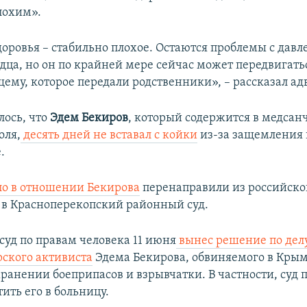
лохим».
доровья – стабильно плохое. Остаются проблемы с давл
дца, но он по крайней мере сейчас может передвигатьс
ему, которое передали родственники», – рассказал ад
лось, что
Эдем Бекиров
, который содержится в медсан
оля,
десять дней не вставал с койки
из-за защемления 
.
ло в отношении Бекирова
перенаправили из российског
в Красноперекопский районный суд.
суд по правам человека 11 июня
вынес решение по дел
ского активиста
Эдема Бекирова, обвиняемого в Крым
ранении боеприпасов и взрывчатки. В частности, суд 
ить его в больницу.