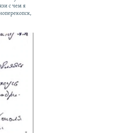
зи с чем я
сноперекопск,