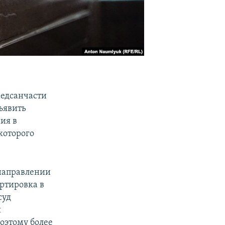
медсанчасти
ъявить
ния в
которого
направлении
ртировка в
суд
и
оэтому более