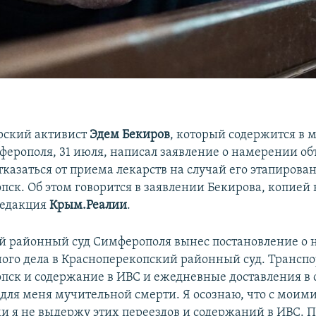
рский активист
Эдем Бекиров
, который содержится в 
ерополя, 31 июля, написал заявление о намерении об
тказаться от приема лекарств на случай его этапирова
пск. Об этом говорится в заявлении Бекирова, копией 
редакция
Крым.Реалии
.
 районный суд Симферополя вынес постановление о 
ного дела в Красноперекопский районный суд. Транспо
пск и содержание в ИВС и ежедневные доставления в 
для меня мучительной смерти. Я осознаю, что с моим
и я не выдержу этих переездов и содержаний в ИВС. П