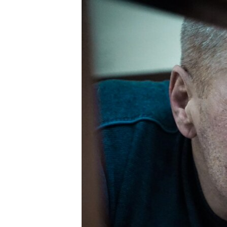
ПОБЕДИТЕЛЕЙ НЕ СУДЯТ?
КРЫМ.НЕПОКОРЕННЫЙ
ELIFBE
УКРАИНСКАЯ ПРОБЛЕМА КРЫМА