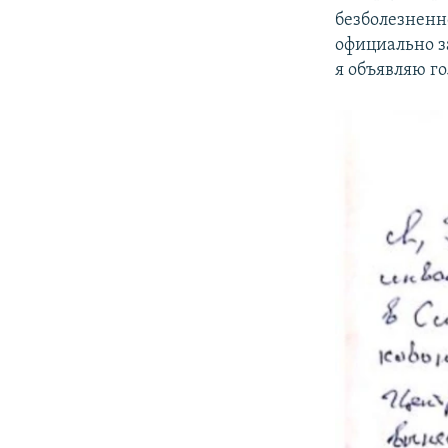
безболезненн
официально з
я объявляю го