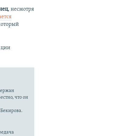
нец
, несмотря
ается
который
ации
держан
естно, что он
 Бекирова.
ередача