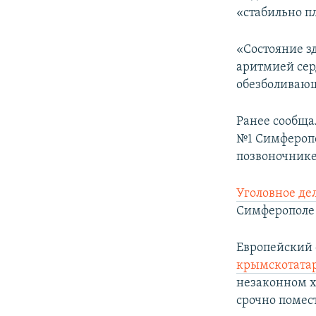
«стабильно п
«Состояние з
аритмией сер
обезболивающ
Ранее сообща
№1 Симфероп
позвоночнике
Уголовное де
Симферополе 
Европейский 
крымскотатар
незаконном х
срочно помест