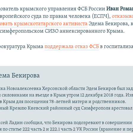
ователь крымского управления ФСБ России
Иван Рома
вропейского суда по правам человека (ЕСПЧ),
отказыв
овать крымскотатарского активиста
Эдема Бекирова, 
 симферопольском СИЗО аннексированного Крыма.
рокуратура Крыма
поддержала отказ ФСБ
в госпитализ
ема Бекирова
лка Новоалексеевка Херсонской области Эдем Бекиров был за
силовиками на въезде в Крым утром 12 декабря 2018 года. Изв
в Крым для посещения 78-летней матери и родственников.
ный Кремлю Киевский районный суд Симферополя арестовал
ксей Ладин сообщил, что Бекирова подозревают в совершении
по статье 222 часть 2 и 222.1 часть 2 УК России (хранение и п