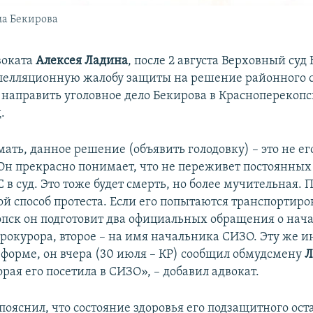
ма Бекирова
воката
Алексея Ладина
, после 2 августа Верховный суд
пелляционную жалобу защиты на решение районного 
направить уголовное дело Бекирова в Красноперекоп
.
ть, данное решение (объявить голодовку) – это не ег
 Он прекрасно понимает, что не переживет постоянных 
в суд. Это тоже будет смерть, но более мучительная. 
й способ протеста. Если его попытаются транспортиро
пск он подготовит два официальных обращения о нача
прокурора, второе – на имя начальника СИЗО. Эту же 
й форме, он вчера (30 июля – КР) сообщил обмудсмену
Л
торая его посетила в СИЗО», – добавил адвокат.
ояснил, что состояние здоровья его подзащитного ост