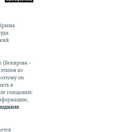
 Крыма
суда
ский
о (Бекирова –
этапов из
Поэтому он
вать в
ле голодовки:
информацию,
юдмиле
ается