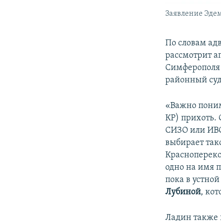
Заявление Эде
По словам ад
рассмотрит а
Симферополя 
районный суд
«Важно понима
КР) прихоть.
СИЗО или ИВС 
выбирает тако
Краснопереко
одно на имя 
пока в устно
Лубиной
, ко
Ладин также п