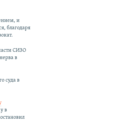
ением, и
я, благодаря
вокат.
части СИЗО
нерва в
о суда в
у
у в
постановил