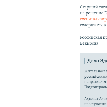
Старший след
на решение Е
госпитализир
содержится в
Российская п
Бекирова.
Дело Эд
Житель посе
российскими 
направлялся 
Подконтроль
Адвокат Але
преступления 