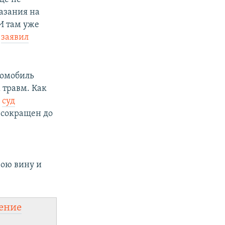
казания на
И там уже
–
заявил
томобиль
 травм. Как
а
суд
 сокращен до
вою вину и
ение