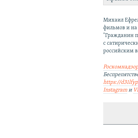
Михаил Ефрем
фильмов и на
"Гражданин п
с сатирическ
российским в
Роскомнадзор
Беспрепятст
https://d31lfy
Instagram
и
V