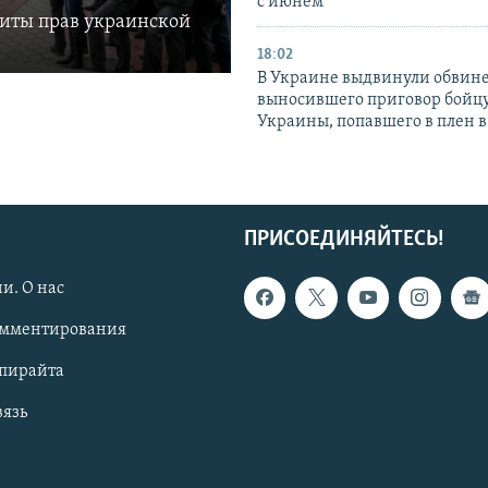
с июнем
щиты прав украинской
18:02
В Украине выдвинули обвине
выносившего приговор бойц
Украины, попавшего в плен 
ПРИСОЕДИНЯЙТЕСЬ!
и. О нас
омментирования
опирайта
вязь