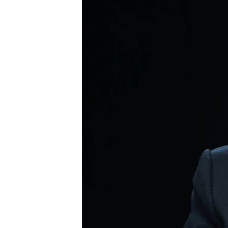
ПОБЕДИТЕЛЕЙ НЕ СУДЯТ?
КРЫМ.НЕПОКОРЕННЫЙ
ELIFBE
УКРАИНСКАЯ ПРОБЛЕМА КРЫМА