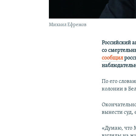
Михаил Ефремов
Российский а
со смертельн
сообщил
росс
наблюдательн
По его слова
колонии в Бел
Окончательно
вынести суд, 
«Думаю, что 
взгляды на жи