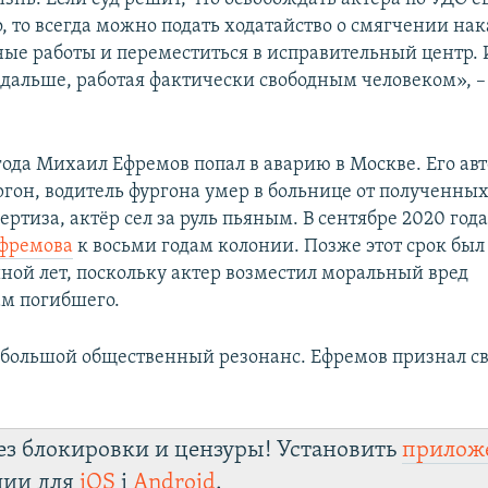
, то всегда можно подать ходатайство о смягчении на
ые работы и переместиться в исправительный центр. 
 дальше, работая фактически свободным человеком», 
года Михаил Ефремов попал в аварию в Москве. Его ав
ргон, водитель фургона умер в больнице от полученных
ертиза, актёр сел за руль пьяным. В сентябре 2020 год
Ефремова
к восьми годам колонии. Позже этот срок был
иной лет, поскольку актер возместил моральный вред
м погибшего.
 большой общественный резонанс. Ефремов признал с
ез блокировки и цензуры! Установить
прилож
лии для
iOS
і
Android
.