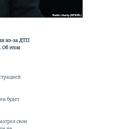
ии из-за ДТП
 Об этом
истрацией
ен будет
мотрел свои
ще не