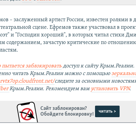
ов – заслуженный артист России, известен ролями в 
 театральной сцене. Ефремов также участвовал в проек
оэт" и "Господин хороший", в которых читал стихи Дм
им содержанием, зачастую критические по отношению
ластям.
 пытается заблокировать
доступ к сайту Крым.Реалии.
венно читать Крым.Реалии можно с помощью
зеркально
prvtx7op.cloudfront.net/
следите за основными новостям
iber
Крым.Реалии. Рекомендуем вам
установить VPN
.
Сайт заблокирован?
читать >
Обойдите блокировку!