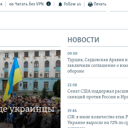
ся
Читать без VPN
Follow us
Печать
НОВОСТИ
09:00
Турция, Саудовская Аравия 
заключили соглашение о вз
обороне
22:08
Сенат США поддержал расш
санкций против России и Ир
где украинцы
19:46
CIR: в июле количество атак 
Украине выросло на 72% по 