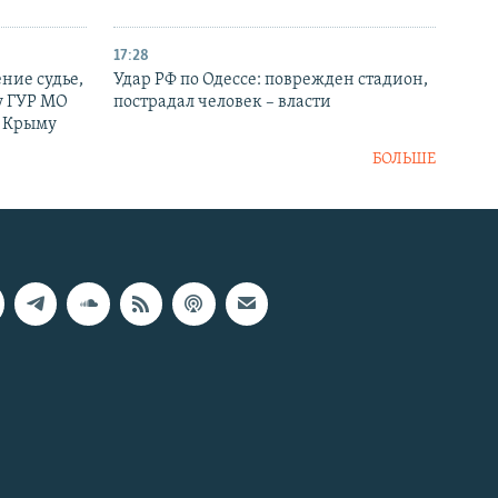
17:28
ние судье,
Удар РФ по Одессе: поврежден стадион,
у ГУР МО
пострадал человек – власти
в Крыму
БОЛЬШЕ