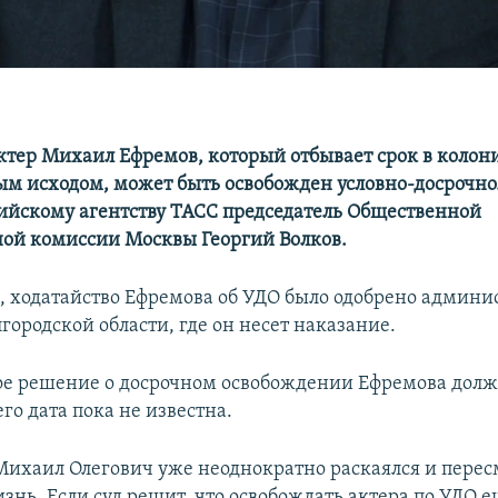
ктер Михаил Ефремов, который отбывает срок в колон
ым исходом, может быть освобожден условно-досрочно.
ийскому агентству ТАСС председатель Общественной
ой комиссии Москвы Георгий Волков.
м, ходатайство Ефремова об УДО было одобрено админ
городской области, где он несет наказание.
е решение о досрочном освобождении Ефремова долж
его дата пока не известна.
Михаил Олегович уже неоднократно раскаялся и перес
знь. Если суд решит, что освобождать актера по УДО е