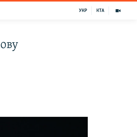
УКР
КТА
ову