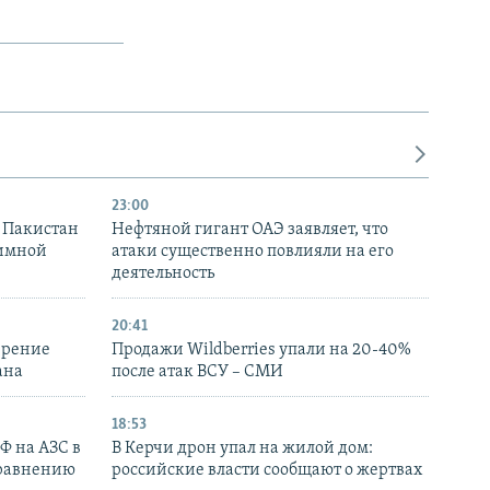
23:00
и Пакистан
Нефтяной гигант ОАЭ заявляет, что
аимной
атаки существенно повлияли на его
деятельность
20:41
ирение
Продажи Wildberries упали на 20-40%
ана
после атак ВСУ – СМИ
18:53
РФ на АЗС в
В Керчи дрон упал на жилой дом:
сравнению
российские власти сообщают о жертвах