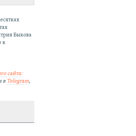
десятках
тах
итрия Быкова
 к
го сайта:
и в
Telegram
,