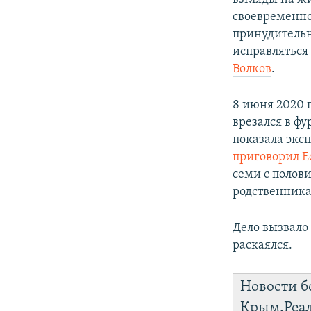
своевременно
принудительн
исправляться
Волков
.
8 июня 2020 
врезался в фу
показала эксп
приговорил 
семи с полов
родственника
Дело вызвало
раскаялся.
Новости б
Крым.Реа