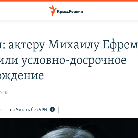
я: актеру Михаилу Ефрем
или условно-досрочное
ождение
7:45
ся
Читать без VPN