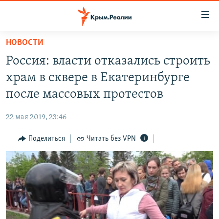
Доступность
ссылки
Вернуться
НОВОСТИ
к
НОВОСТИ
Россия: власти отказались строить
основному
СПЕЦПРОЕКТЫ
содержанию
храм в сквере в Екатеринбурге
ВОДА
Вернутся
ГРУЗ 200
после массовых протестов
к
ИСТОРИЯ
КАРТА ВОЕННЫХ ОБЪЕКТОВ КРЫМА
главной
22 мая 2019, 23:46
ЕЩЕ
11 ЛЕТ ОККУПАЦИИ КРЫМА. 11 ИСТОРИЙ СОПРОТИВЛЕНИЯ
навигации
Вернутся
Поделиться
Читать без VPN
РАДІО СВОБОДА
ИНТЕРАКТИВ
к
КАК ОБОЙТИ БЛОКИРОВКУ
ИНФОГРАФИКА
поиску
ТЕЛЕПРОЕКТ КРЫМ.РЕАЛИИ
Українською
СОВЕТЫ ПРАВОЗАЩИТНИКОВ
Qırımtatar
ПРОПАВШИЕ БЕЗ ВЕСТИ