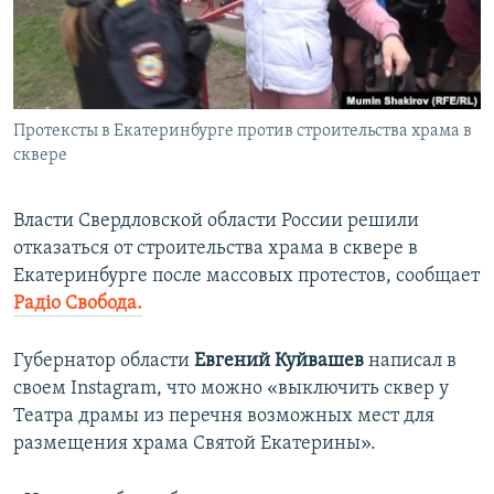
ПРИСОЕДИНЯЙТЕСЬ!
ПОБЕДИТЕЛЕЙ НЕ СУДЯТ?
КРЫМ.НЕПОКОРЕННЫЙ
ELIFBE
Протексты в Екатеринбурге против строительства храма в
УКРАИНСКАЯ ПРОБЛЕМА КРЫМА
сквере
Все сайты RFE/RL
Власти Свердловской области России решили
отказаться от строительства храма в сквере в
Екатеринбурге после массовых протестов, сообщает
Радіо Свобода.
Губернатор области
Евгений Куйвашев
написал в
своем Instagram, что можно «выключить сквер у
Театра драмы из перечня возможных мест для
размещения храма Святой Екатерины».