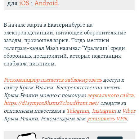
для
iOS
і
Android
.
В начале марта в Екатеринбурге на
электроподстанции, питающей оборонительные
заводы, произошел взрыв. Тогда местный
телеграм-канал Mash называл "Уралмаш" среди
оборонных предприятий, которые подстанция
снабжала питанием.
Роскомнадзор пытается заблокировать
доступ к
сайту Крым.Реалии. Беспрепятственно читать
Крым.Реалии можно с помощью
зеркального сайта:
https://d1symyoz8hsmz7.cloudfront.net/
следите за
основными новостями в
Telegram
,
Instagram
и
Viber
Крым.Реалии. Рекомендуем вам
установить
VPN
.