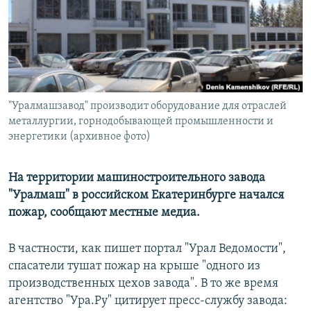
ПРИСОЕДИНЯЙТЕСЬ!
ПОБЕДИТЕЛЕЙ НЕ СУДЯТ?
КРЫМ.НЕПОКОРЕННЫЙ
ELIFBE
УКРАИНСКАЯ ПРОБЛЕМА КРЫМА
Все сайты RFE/RL
"Уралмашзавод" производит оборудование для отраслей
металлургии, горнодобывающей промышленности и
энергетики (архивное фото)
На территории машиностроительного завода
"Уралмаш" в российском Екатеринбурге начался
пожар, сообщают местные медиа.
В частности, как пишет портал "Урал Ведомости",
спасатели тушат пожар на крыше "одного из
производственных цехов завода". В то же время
агентство "Ура.Ру" цитирует пресс-службу завода: