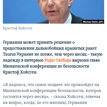
ПРИСОЕДИНЯЙТЕСЬ!
ПОБЕДИТЕЛЕЙ НЕ СУДЯТ?
КРЫМ.НЕПОКОРЕННЫЙ
ELIFBE
Кристоф Хойсген
УКРАИНСКАЯ ПРОБЛЕМА КРЫМА
Все сайты RFE/RL
Германия может принять решение о
предоставлении дальнобойных крылатых ракет
Taurus Украине не позже, чем через месяц – такую
надежду в интервью
Радіо Свобода
выразил глава
Мюнхенской конференции по безопасности
Кристоф Хойсген.
«Я надеюсь, что самое позднее это произойдет на
Мюнхенской конференции безопасности, которая
состоится через месяц», – сказал Хойсген, отвечая
на вопрос, когда, по его мнению, Германия