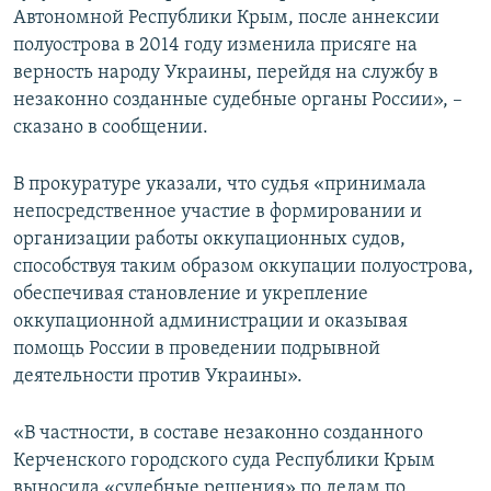
Автономной Республики Крым, после аннексии
ПРИСОЕДИНЯЙТЕСЬ!
ПОБЕДИТЕЛЕЙ НЕ СУДЯТ?
полуострова в 2014 году изменила присяге на
КРЫМ.НЕПОКОРЕННЫЙ
верность народу Украины, перейдя на службу в
незаконно созданные судебные органы России», –
ELIFBE
сказано в сообщении.
УКРАИНСКАЯ ПРОБЛЕМА КРЫМА
Все сайты RFE/RL
В прокуратуре указали, что судья «принимала
непосредственное участие в формировании и
организации работы оккупационных судов,
способствуя таким образом оккупации полуострова,
обеспечивая становление и укрепление
оккупационной администрации и оказывая
помощь России в проведении подрывной
деятельности против Украины».
«В частности, в составе незаконно созданного
Керченского городского суда Республики Крым
выносила «судебные решения» по делам по