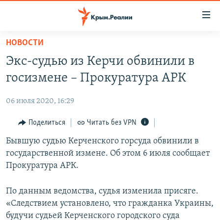
Доступность
ссылки
Вернуться
НОВОСТИ
к
НОВОСТИ
Экс-судью из Керчи обвинили в
основному
СПЕЦПРОЕКТЫ
содержанию
госизмене – Прокуратура АРК
ВОДА
Вернутся
ГРУЗ 200
к
06 июля 2020, 16:29
ИСТОРИЯ
КАРТА ВОЕННЫХ ОБЪЕКТОВ КРЫМА
главной
ЕЩЕ
Поделиться
Читать без VPN
11 ЛЕТ ОККУПАЦИИ КРЫМА. 11 ИСТОРИЙ СОПРОТИВЛЕНИЯ
навигации
Вернутся
РАДІО СВОБОДА
Бывшую судью Керченского горсуда обвинили в
ИНТЕРАКТИВ
к
государственной измене. Об этом 6 июля сообщает
КАК ОБОЙТИ БЛОКИРОВКУ
ИНФОГРАФИКА
поиску
Прокуратура АРК.
ТЕЛЕПРОЕКТ КРЫМ.РЕАЛИИ
Українською
По данным ведомства, судья изменила присяге.
СОВЕТЫ ПРАВОЗАЩИТНИКОВ
Qırımtatar
«Следствием установлено, что гражданка Украины,
ПРОПАВШИЕ БЕЗ ВЕСТИ
будучи судьей Керченского городского суда