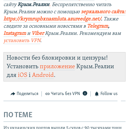
сайту
Крым.Реалии
.
Беспрепятственно читать
Крым.Реалии можно с помощью
зеркального сайта:
https://krymrupbxnasmluta.azureedge.net/
. ​
Также
следите за основными новостями в
Telegram
,
Instagram
и
Viber
Крым.Реалии. Рекомендуем вам
установить
VPN
.
Новости без блокировки и цензуры!
Установить
приложение
Крым.Реалии
для
iOS
і
Android
.
Поделиться
Читать без VPN
Follow us
ПО ТЕМЕ
Из украинских портов вышли 5 судов с 90 тысячами тонн