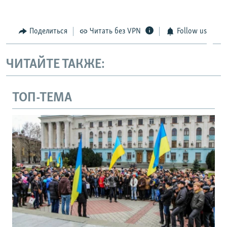
Auto
240p
360p
480p
480p
720p
Поделиться
Читать без VPN
Follow us
720p
1080p
1080p
ЧИТАЙТЕ ТАКЖЕ:
ТОП-ТЕМА