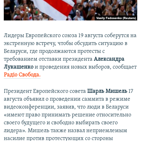
ПРИСОЕДИНЯЙТЕСЬ!
ПОБЕДИТЕЛЕЙ НЕ СУДЯТ?
КРЫМ.НЕПОКОРЕННЫЙ
ELIFBE
Лидеры Европейского союза 19 августа соберутся на
УКРАИНСКАЯ ПРОБЛЕМА КРЫМА
экстренную встречу, чтобы обсудить ситуацию в
Все сайты RFE/RL
Беларуси, где продолжаются протесты с
требованием отставки президента
Александра
Лукашенко
и проведения новых выборов, сообщает
Радіо Свобода.
Президент Европейского совета
Шарль Мишель
17
августа объявил о проведении саммита в режиме
видеоконференции, заявив, что люди в Беларуси
«имеют право принимать решение относительно
своего будущего и свободно выбирать своего
лидера». Мишель также назвал неприемлемым
насилие против протестующих со стороны