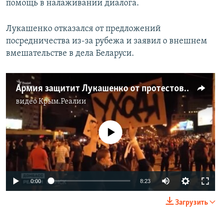
помощь в налаживании диалога.
Лукашенко отказался от предложений
посредничества из-за рубежа и заявил о внешнем
вмешательстве в дела Беларуси.
Армия защитит Лукашенко от протестов? (видео)
видео
Крым.Реалии
No media source currently available
Auto
0:00
8:23
240p
Загрузить
360p