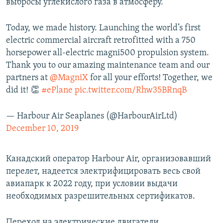
выбросы углекислого газа в атмосферу.
Today, we made history. Launching the world’s first
electric commercial aircraft retrofitted with a 750
horsepower all-electric magni500 propulsion system.
Thank you to our amazing maintenance team and our
partners at
@MagniX
for all your efforts! Together, we
did it! 👏
#ePlane
pic.twitter.com/Rhw35BRnqB
— Harbour Air Seaplanes (@HarbourAirLtd)
December 10, 2019
Канадский оператор Harbour Air, организовавший
перелет, надеется электрифицировать весь свой
авиапарк к 2022 году, при условии выдачи
необходимых разрешительных сертификатов.
Переход на электрические двигатели