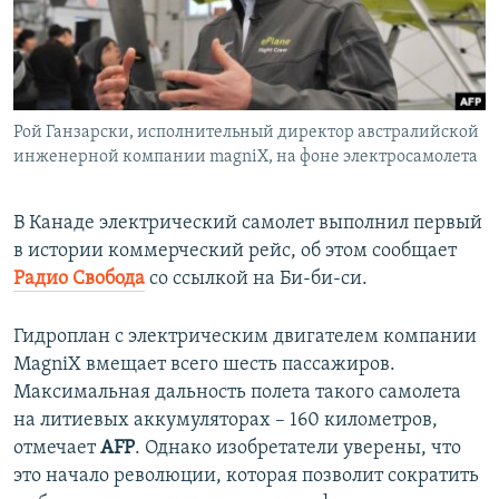
ПРИСОЕДИНЯЙТЕСЬ!
ПОБЕДИТЕЛЕЙ НЕ СУДЯТ?
КРЫМ.НЕПОКОРЕННЫЙ
ELIFBE
Рой Ганзарски, исполнительный директор австралийской
УКРАИНСКАЯ ПРОБЛЕМА КРЫМА
инженерной компании magniX, на фоне электросамолета
Все сайты RFE/RL
В Канаде электрический самолет выполнил первый
в истории коммерческий рейс, об этом сообщает
Радио Свобода
со ссылкой на Би-би-си.
Гидроплан с электрическим двигателем компании
MagniX вмещает всего шесть пассажиров.
Максимальная дальность полета такого самолета
на литиевых аккумуляторах – 160 километров,
отмечает
AFP
. Однако изобретатели уверены, что
это начало революции, которая позволит сократить