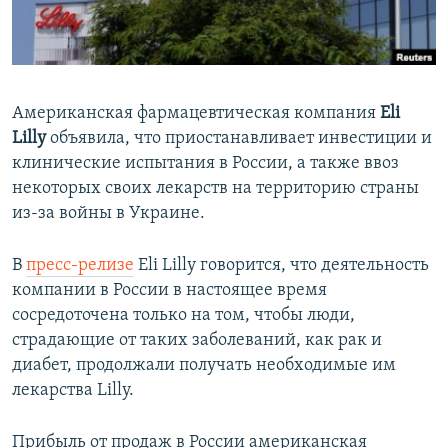
ПРИСОЕДИНЯЙТЕСЬ!
ПОБЕДИТЕЛЕЙ НЕ СУДЯТ?
КРЫМ.НЕПОКОРЕННЫЙ
ELIFBE
Американская фармацевтическая компания
Eli
УКРАИНСКАЯ ПРОБЛЕМА КРЫМА
Lilly
объявила, что приостанавливает инвестиции и
Все сайты RFE/RL
клинические испытания в России, а также ввоз
некоторых своих лекарств на территорию страны
из-за войны в Украине.
В
пресс-релизе
Eli Lilly говорится, что деятельность
компании в России в настоящее время
сосредоточена только на том, чтобы люди,
страдающие от таких заболеваний, как рак и
диабет, продолжали получать необходимые им
лекарства Lilly.
Прибыль от продаж в России американская