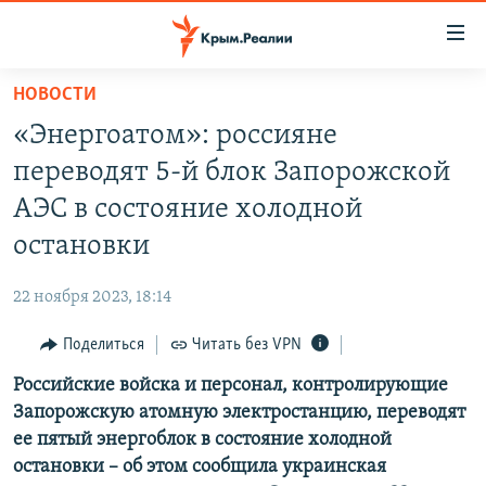
Доступность
ссылки
Вернуться
НОВОСТИ
к
НОВОСТИ
«Энергоатом»: россияне
основному
СПЕЦПРОЕКТЫ
содержанию
переводят 5-й блок Запорожской
ВОДА
Вернутся
ГРУЗ 200
АЭС в состояние холодной
к
ИСТОРИЯ
КАРТА ВОЕННЫХ ОБЪЕКТОВ КРЫМА
остановки
главной
ЕЩЕ
11 ЛЕТ ОККУПАЦИИ КРЫМА. 11 ИСТОРИЙ СОПРОТИВЛЕНИЯ
навигации
22 ноября 2023, 18:14
Вернутся
РАДІО СВОБОДА
ИНТЕРАКТИВ
к
Поделиться
Читать без VPN
КАК ОБОЙТИ БЛОКИРОВКУ
ИНФОГРАФИКА
поиску
Российские войска и персонал, контролирующие
ТЕЛЕПРОЕКТ КРЫМ.РЕАЛИИ
Українською
Запорожскую атомную электростанцию, переводят
СОВЕТЫ ПРАВОЗАЩИТНИКОВ
ее пятый энергоблок в состояние холодной
Qırımtatar
остановки – об этом сообщила украинская
ПРОПАВШИЕ БЕЗ ВЕСТИ