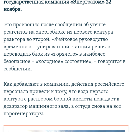
государственная компания «Энергоатом» 22
ПРИСОЕДИНЯЙТЕСЬ!
ПОБЕДИТЕЛЕЙ НЕ СУДЯТ?
ноября.
КРЫМ.НЕПОКОРЕННЫЙ
Это произошло после сообщений об утечке
ELIFBE
реагентов на энергоблоке из первого контура
УКРАИНСКАЯ ПРОБЛЕМА КРЫМА
реактора во второй. «Фейковое руководство
Все сайты RFE/RL
временно оккупированной станции решило
переводить блок из «горячего» в наиболее
безопасное – «холодное» состояние», – говорится в
сообщении.
Как добавляют в компании, действия российского
персонала привели к тому, что вода первого
контура с раствором борной кислоты попадает в
деаэратор машинного зала, а оттуда снова на все
парогенераторы.