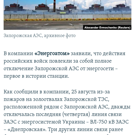
ПРИСОЕДИНЯЙТЕСЬ!
ПОБЕДИТЕЛЕЙ НЕ СУДЯТ?
КРЫМ.НЕПОКОРЕННЫЙ
ELIFBE
Запорожская АЭС, архивное фото
УКРАИНСКАЯ ПРОБЛЕМА КРЫМА
Все сайты RFE/RL
В компании
«Энергоатом»
заявили, что действия
российских войск повлекли за собой полное
отключение Запорожской АЭС от энергосети –
первое в истории станции.
Как сообщили в компании, 25 августа из-за
пожаров на золоотвалах Запорожской ТЭС,
расположенной рядом с Запорожской АЭС, дважды
отключалась последняя (четвертая) линия связи
ЗАЭС с энергосистемой Украины – ВЛ-750 кВ ЗАЭС
– «Днепровская». Три других линии связи ранее