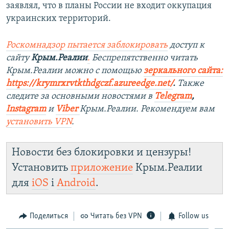
заявлял, что в планы России не входит оккупация
украинских территорий.
Роскомнадзор пытается заблокировать
доступ к
сайту
Крым.Реалии
.
Беспрепятственно читать
Крым.Реалии можно с помощью
зеркального сайта:
https://krymrxrvtkthdgczf.azureedge.net/
. ​
Также
следите за основными новостями в
Telegram
,
Instagram
и
Viber
Крым.Реалии. Рекомендуем вам
установить
VPN
.
Новости без блокировки и цензуры!
Установить
приложение
Крым.Реалии
для
iOS
і
Android
.
Поделиться
Читать без VPN
Follow us