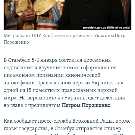
ПРИСОЕДИНЯЙТЕСЬ!
ПОБЕДИТЕЛЕЙ НЕ СУДЯТ?
КРЫМ.НЕПОКОРЕННЫЙ
ELIFBE
Митрополит ПЦУ Епифаний и президент Украины Петр
УКРАИНСКАЯ ПРОБЛЕМА КРЫМА
Порошенко
Все сайты RFE/RL
В Стамбуле 5-6 января состоится церемония
подписания и вручения томоса о формальном
письменном признании канонической
автокефалии Православной церкви Украины как
одной из 15 поместных православных церквей
мира. На церемонию из Украины едет делегация
во главе с президентом
Петром Порошенко
.
Как сообщает пресс-служба Верховной Рады, кроме
главы государства, в Стамбул отправятся спикер