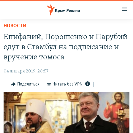
Доступность
ссылки
Вернуться
НОВОСТИ
к
НОВОСТИ
Епифаний, Порошенко и Парубий
основному
СПЕЦПРОЕКТЫ
содержанию
едут в Стамбул на подписание и
ВОДА
Вернутся
ГРУЗ 200
вручение томоса
к
ИСТОРИЯ
КАРТА ВОЕННЫХ ОБЪЕКТОВ КРЫМА
главной
04 января 2019, 20:57
ЕЩЕ
11 ЛЕТ ОККУПАЦИИ КРЫМА. 11 ИСТОРИЙ СОПРОТИВЛЕНИЯ
навигации
Вернутся
Поделиться
Читать без VPN
РАДІО СВОБОДА
ИНТЕРАКТИВ
к
КАК ОБОЙТИ БЛОКИРОВКУ
ИНФОГРАФИКА
поиску
ТЕЛЕПРОЕКТ КРЫМ.РЕАЛИИ
Українською
СОВЕТЫ ПРАВОЗАЩИТНИКОВ
Qırımtatar
ПРОПАВШИЕ БЕЗ ВЕСТИ