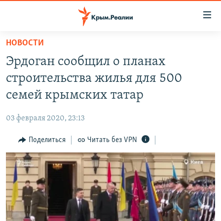
Доступность
ссылки
Вернуться
НОВОСТИ
к
НОВОСТИ
Эрдоган сообщил о планах
основному
СПЕЦПРОЕКТЫ
содержанию
строительства жилья для 500
ВОДА
Вернутся
ГРУЗ 200
семей крымских татар
к
ИСТОРИЯ
КАРТА ВОЕННЫХ ОБЪЕКТОВ КРЫМА
главной
03 февраля 2020, 23:13
ЕЩЕ
11 ЛЕТ ОККУПАЦИИ КРЫМА. 11 ИСТОРИЙ СОПРОТИВЛЕНИЯ
навигации
Вернутся
Поделиться
Читать без VPN
РАДІО СВОБОДА
ИНТЕРАКТИВ
к
КАК ОБОЙТИ БЛОКИРОВКУ
ИНФОГРАФИКА
поиску
ТЕЛЕПРОЕКТ КРЫМ.РЕАЛИИ
Українською
СОВЕТЫ ПРАВОЗАЩИТНИКОВ
Qırımtatar
ПРОПАВШИЕ БЕЗ ВЕСТИ