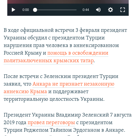
Auto
0:00
0:44
270p
В ходе официальной встречи 3 февраля президент
360p
Украины обсудил с президентом Турции
480p
нарушения прав человека в аннексированном
1080p
Россией Крыму и
помощь в освобождении
политзаключенных крымских татар
.
Auto
270p
360p
480p
После встречи с Зеленским президент Турции
1080p
заявил, что
Анкара не признает незаконную
аннексию Крыма
и поддерживает
территориальную целостность Украины.
Президент Украины Владимир Зеленский 7 августа
2019 года
провел переговоры
с президентом
Турции Реджепом Тайипом Эрдоганом в Анкаре.