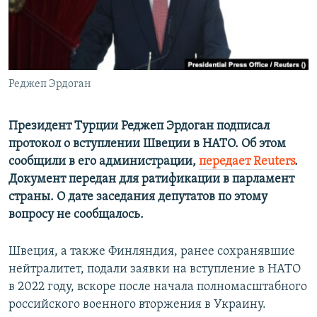
ПРИСОЕДИНЯЙТЕСЬ!
ПОБЕДИТЕЛЕЙ НЕ СУДЯТ?
КРЫМ.НЕПОКОРЕННЫЙ
ELIFBE
Реджеп Эрдоган
УКРАИНСКАЯ ПРОБЛЕМА КРЫМА
Все сайты RFE/RL
Президент Турции Реджеп Эрдоган подписал
протокол о вступлении Швеции в НАТО. Об этом
сообщили в его администрации,
передает Reuters
.
Документ передан для ратификации в парламент
страны. О дате заседания депутатов по этому
вопросу не сообщалось.
Швеция, а также Финляндия, ранее сохранявшие
нейтралитет, подали заявки на вступление в НАТО
в 2022 году, вскоре после начала полномасштабного
российского военного вторжения в Украину.