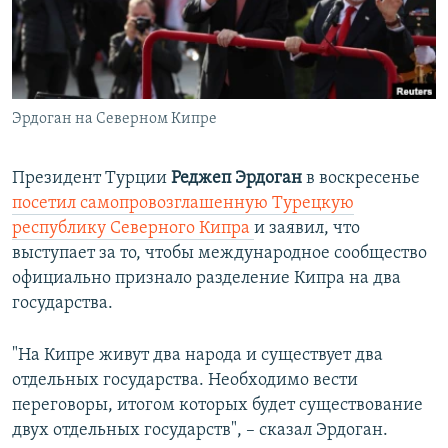
ПРИСОЕДИНЯЙТЕСЬ!
ПОБЕДИТЕЛЕЙ НЕ СУДЯТ?
КРЫМ.НЕПОКОРЕННЫЙ
ELIFBE
Эрдоган на Северном Кипре
УКРАИНСКАЯ ПРОБЛЕМА КРЫМА
Все сайты RFE/RL
Президент Турции
Реджеп Эрдоган
в воскресенье
посетил самопровозглашенную Турецкую
республику Северного Кипра
и заявил, что
выступает за то, чтобы международное сообщество
официально признало разделение Кипра на два
государства.
"На Кипре живут два народа и существует два
отдельных государства. Необходимо вести
переговоры, итогом которых будет существование
двух отдельных государств", – сказал Эрдоган.