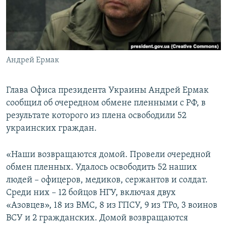
ПРИСОЕДИНЯЙТЕСЬ!
ПОБЕДИТЕЛЕЙ НЕ СУДЯТ?
КРЫМ.НЕПОКОРЕННЫЙ
ELIFBE
Андрей Ермак
УКРАИНСКАЯ ПРОБЛЕМА КРЫМА
Все сайты RFE/RL
Глава Офиса президента Украины Андрей Ермак
сообщил об очередном обмене пленными с РФ, в
результате которого из плена освободили 52
украинских граждан.
«Наши возвращаются домой. Провели очередной
обмен пленных. Удалось освободить 52 наших
людей – офицеров, медиков, сержантов и солдат.
Среди них – 12 бойцов НГУ, включая двух
«Азовцев», 18 из ВМС, 8 из ГПСУ, 9 из ТРо, 3 воинов
ВСУ и 2 гражданских. Домой возвращаются