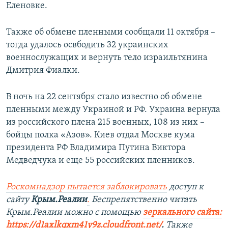
Еленовке.
Также об обмене пленными сообщали 11 октября –
тогда удалось освбодить 32 украинских
военнослужащих и вернуть тело израильтянина
Дмитрия Фиалки.
В ночь на 22 сентября стало известно об обмене
пленными между Украиной и РФ. Украина вернула
из российского плена 215 военных, 108 из них –
бойцы полка «Азов». Киев отдал Москве кума
президента РФ Владимира Путина Виктора
Медведчука и еще 55 российских пленников.
Роскомнадзор пытается заблокировать
доступ к
сайту
Крым.Реалии
.
Беспрепят
ственно читать
Крым.Реалии мож
но с помощью
зеркального сайта:
https://d1axlkqxm41y9z.cloudfront.net/
. ​
Также