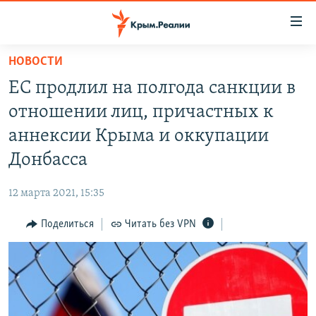
Доступность
ссылки
Вернуться
НОВОСТИ
к
НОВОСТИ
ЕС продлил на полгода санкции в
основному
СПЕЦПРОЕКТЫ
содержанию
отношении лиц, причастных к
ВОДА
Вернутся
ГРУЗ 200
аннексии Крыма и оккупации
к
ИСТОРИЯ
КАРТА ВОЕННЫХ ОБЪЕКТОВ КРЫМА
Донбасса
главной
ЕЩЕ
11 ЛЕТ ОККУПАЦИИ КРЫМА. 11 ИСТОРИЙ СОПРОТИВЛЕНИЯ
навигации
12 марта 2021, 15:35
Вернутся
РАДІО СВОБОДА
ИНТЕРАКТИВ
к
Поделиться
Читать без VPN
КАК ОБОЙТИ БЛОКИРОВКУ
ИНФОГРАФИКА
поиску
ТЕЛЕПРОЕКТ КРЫМ.РЕАЛИИ
Українською
СОВЕТЫ ПРАВОЗАЩИТНИКОВ
Qırımtatar
ПРОПАВШИЕ БЕЗ ВЕСТИ