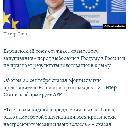
ПРИСОЕДИНЯЙТЕСЬ!
ПОБЕДИТЕЛЕЙ НЕ СУДЯТ?
КРЫМ.НЕПОКОРЕННЫЙ
ELIFBE
Питер Стано
УКРАИНСКАЯ ПРОБЛЕМА КРЫМА
Все сайты RFE/RL
Европейский союз осуждает «атмосферу
запугивания» перед выборами в Госдуму в России и
не признает результаты голосования в Крыму.
Об этом 20 сентября сказал официальный
представитель ЕС по иностранным делам
Питер
Стано
, информирует
AFP
.
«То, что мы видели в преддверии этих выборов,
было атмосферой запугивания всех критически
настроенных независимых голосов», – сказал