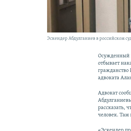
Эскендер Абдулганиев в российском суд
Осужденный п
отбывает нак
гражданство 
адвоката Ала
Адвокат сообщ
Абдулганиевы
рассказать, ч
человек. Там
«Эскендер пре