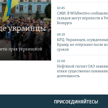
10:45
СМИ: В Wildberries сообщили,
складов могут перенести в У
Беларусь
где украинцы
09:29
КРЦ: Украинцев, осужденных
Крыму, не отпускают после и
щиты прав украинской
сроков
23:00
Нефтяной гигант ОАЭ заявляе
атаки существенно повлияли 
деятельность
ПРИСОЕДИНЯЙТЕСЬ!