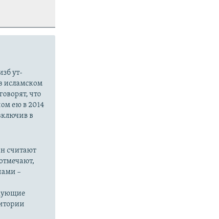
зб ут-
в исламском
оворят, что
ом ею в 2014
 включив в
ан считают
отмечают,
нами –
едующие
ритории