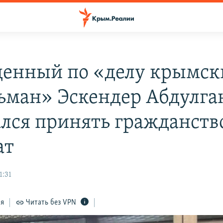
енный по «делу крымск
ьман» Эскендер Абдулга
ался принять гражданств
ат
1:31
ся
Читать без VPN