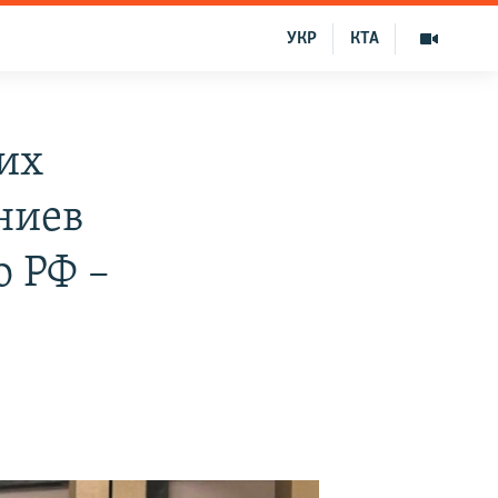
УКР
КТА
их
ниев
о РФ –