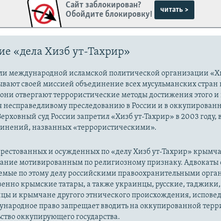
Сайт заблокирован?
читать >
Обойдите блокировку!
е «дела Хизб ут-Тахрир»
ли международной исламской политической организации «Хи
ывают своей миссией объединение всех мусульманских стран 
 они отвергают террористические методы достижения этого и г
я несправедливому преследованию в России и в оккупированн
Верховный суд России запретил «Хизб ут-Тахрир» в 2003 году,
динений, названных «террористическими».
рестованных и осужденных по «делу Хизб ут-Тахрир» крымч
вание мотивированным по религиозному признаку. Адвокаты 
уемые по этому делу российскими правоохранительными орга
енно крымские татары, а также украинцы, русские, таджики,
цы и крымчане другого этнического происхождения, испов
ународное право запрещает вводить на оккупированной тер
ство оккупирующего государства.