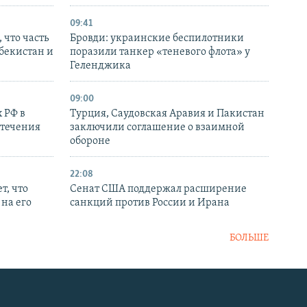
09:41
 что часть
Бровди: украинские беспилотники
збекистан и
поразили танкер «теневого флота» у
Геленджика
09:00
 РФ в
Турция, Саудовская Аравия и Пакистан
стечения
заключили соглашение о взаимной
обороне
22:08
т, что
Сенат США поддержал расширение
на его
санкций против России и Ирана
БОЛЬШЕ