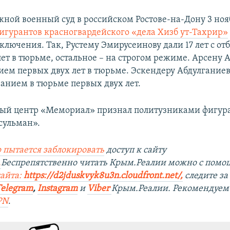
ой военный суд в российском Ростове-на-Дону 3 ноя
фигурантов красногвардейского «дела Хизб ут-Тахрир»
ключения. Так, Рустему Эмирусеинову дали 17 лет с о
ет в тюрьме, остальное – на строгом режиме. Арсену А
ием первых двух лет в тюрьме. ​Эскендеру Абдулганиеву
ванием в тюрьме первых двух лет.
ый центр «Мемориал» признал политузниками фигура
сульман».
 пытается заблокировать
доступ к сайту
.
Беспрепятственно читать Крым.Реалии можно с пом
сайта:
https://d2jduskvyk8u3n.cloudfront.net/
,
следите з
Telegram
,
Instagram
и
Viber
Крым.Реалии. Рекомендуем
PN
.