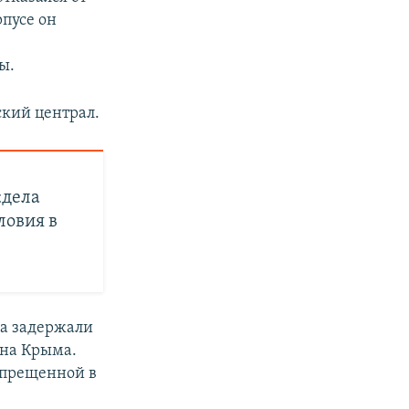
рпусе он
ы.
кий централ.
«дела
ловия в
ва задержали
она Крыма.
апрещенной в