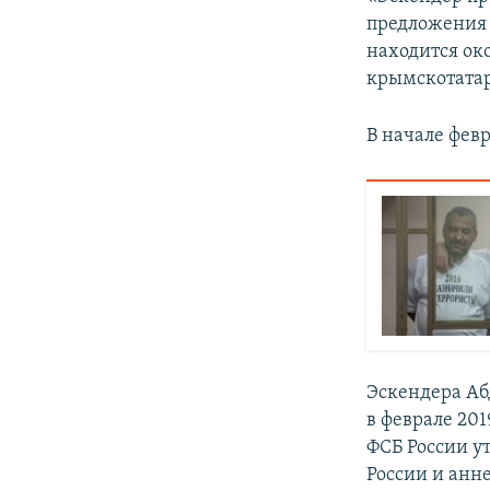
предложения 
находится око
крымскотатар
В начале фев
Эскендера Аб
в феврале 20
ФСБ России у
России и анн