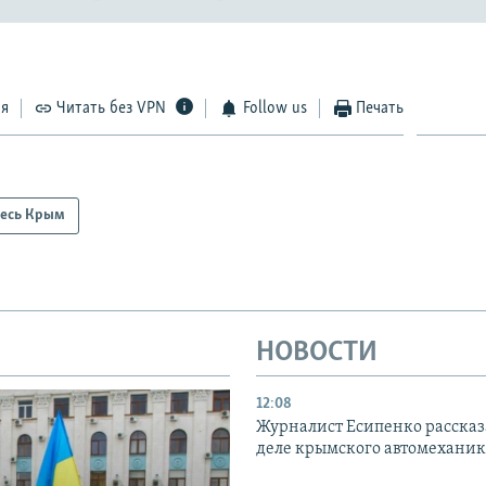
ся
Читать без VPN
Follow us
Печать
есь Крым
НОВОСТИ
12:08
Журналист Есипенко рассказ
деле крымского автомехани