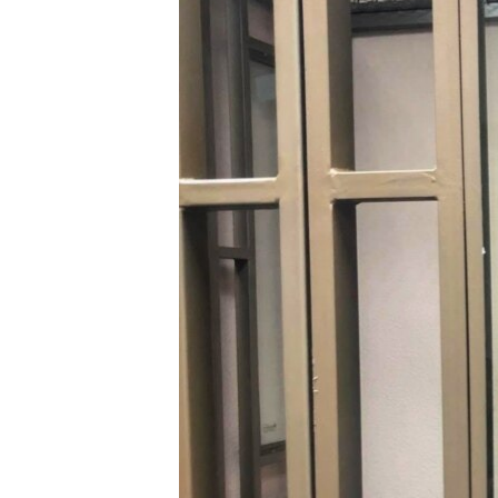
ПОБЕДИТЕЛЕЙ НЕ СУДЯТ?
КРЫМ.НЕПОКОРЕННЫЙ
ELIFBE
УКРАИНСКАЯ ПРОБЛЕМА КРЫМА