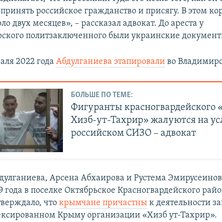
принять российское гражданство и присягу. В этом ко
ло двух месяцев», – рассказал адвокат. До ареста у
ского политзаключенного были украинские документ
раля 2022 года
Абдулганиева этапировали
во Владимирс
БОЛЬШЕ ПО ТЕМЕ:
Фигуранты красногвардейского 
Хизб-ут-Тахрир» жалуются на ус
российском СИЗО – адвокат
дулганиева, Арсена Абхаирова и Рустема Эмирусеино
19 года в поселке Октябрьское Красногвардейского рай
тверждало, что
крымчане причастны
к деятельности з
ексированном Крыму организации «Хизб ут-Тахрир».​