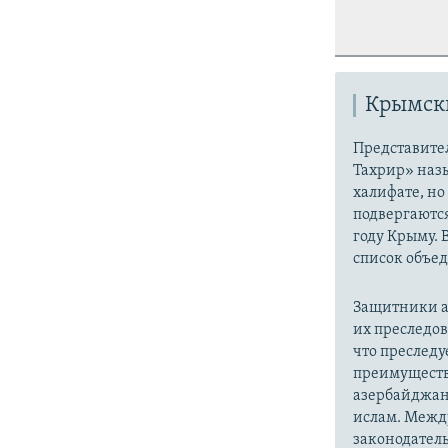
Крымски
Представите
Тахрир» наз
халифате, но
подвергаютс
году Крыму. 
список объе
Защитники а
их преследо
что преслед
преимуществ
азербайджан
ислам. Межд
законодатель