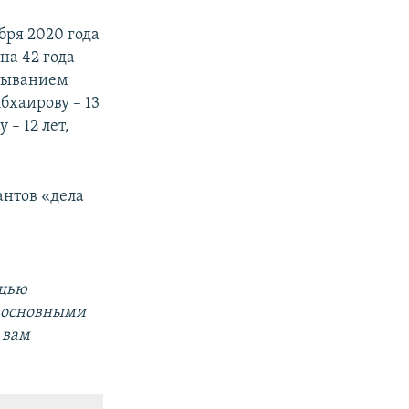
бря 2020 года
на 42 года
тбыванием
бхаирову – 13
 – 12 лет,
нтов «дела
ощью
а основными
 вам