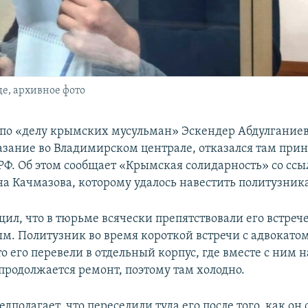
е, архивное фото
о «делу крымских мусульман» Эскендер Абдулганиев
азание во Владимирском централе, отказался там прин
РФ. Об этом сообщает «Крымская солидарность» со ссы
на Качмазова, которому удалось навестить политузник
ил, что в тюрьме всячески препятствовали его встрече
м. Политузник во время короткой встречи с адвокатом
то его перевели в отдельный корпус, где вместе с ним 
 продолжается ремонт, поэтому там холодно.
дполагает, что переселили туда его после того, как он 