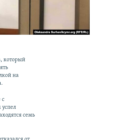
, который
ять
лкой на
а.
 с
 успел
находятся семь
отказался от