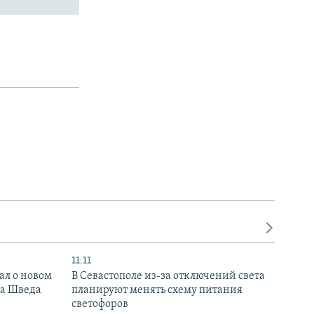
11:11
ал о новом
В Севастополе из-за отключений света
ка Шведа
планируют менять схему питания
светофоров