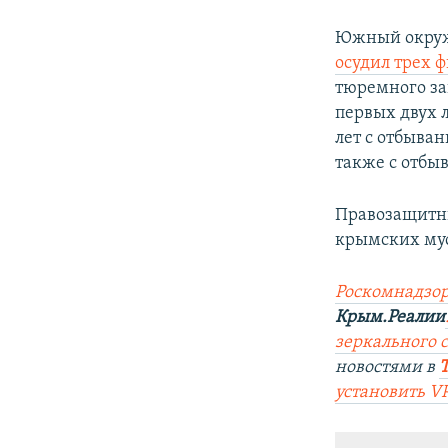
Южный окружн
осудил трех 
тюремного за
первых двух л
лет с отбыван
также с отбы
Правозащитн
крымских му
Роск
о
мнадзор
Крым.Реалии
зеркального 
новостями в
установить V