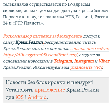
телеканалов осуществляется по IP-адресам
серверов, используемых для доступа к российскому
Первому каналу, телеканалам НТВ, Россия 1, Россия
24 и «РТР Планета».
Роскомнадзор пытается заблокировать
доступ к
сайту
Крым.Реалии
.
Беспрепятственно читать
Крым.Реалии можно с помощью
зеркального сайта:
https://d1iuavgrtrm05l.cloudfront.net/
, следите за
основными новостями в
Telegram
,
Instagram
и
Viber
Крым.Реалии. Рекомендуем вам
установить VPN
.
Новости без блокировки и цензуры!
Установить
приложение
Крым.Реалии
для
iOS
і
Android
.